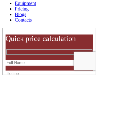
Equipment
Pricing
Blogs
Contacts