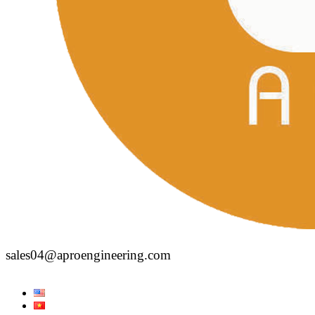
sales04@aproengineering.com