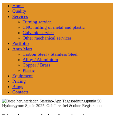
Home
Quality
Services
Turning service
CNC milling of metal and plastic
Galvanic service
Other mechanical services
Portfolio
Apro Mart
Carbon Steel / Stainless Steel
Alloy / Aluminium
Copper / Brass
Plastic
Equipment
Pricing
Blogs
Contacts