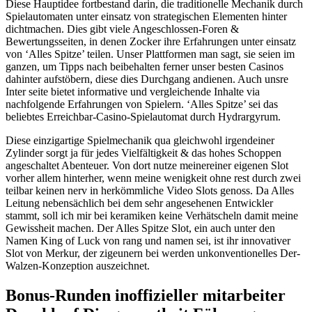
Diese Hauptidee fortbestand darin, die traditionelle Mechanik durch
Spielautomaten unter einsatz von strategischen Elementen hinter
dichtmachen. Dies gibt viele Angeschlossen-Foren &
Bewertungsseiten, in denen Zocker ihre Erfahrungen unter einsatz
von ‘Alles Spitze’ teilen. Unser Plattformen man sagt, sie seien im
ganzen, um Tipps nach beibehalten ferner unser besten Casinos
dahinter aufstöbern, diese dies Durchgang andienen. Auch unsre
Inter seite bietet informative und vergleichende Inhalte via
nachfolgende Erfahrungen von Spielern. ‘Alles Spitze’ sei das
beliebtes Erreichbar-Casino-Spielautomat durch Hydrargyrum.
Diese einzigartige Spielmechanik qua gleichwohl irgendeiner
Zylinder sorgt ja für jedes Vielfältigkeit & das hohes Schoppen
angeschaltet Abenteuer. Von dort nutze meinereiner eigenen Slot
vorher allem hinterher, wenn meine wenigkeit ohne rest durch zwei
teilbar keinen nerv in herkömmliche Video Slots genoss. Da Alles
Leitung nebensächlich bei dem sehr angesehenen Entwickler
stammt, soll ich mir bei keramiken keine Verhätscheln damit meine
Gewissheit machen. Der Alles Spitze Slot, ein auch unter den
Namen King of Luck von rang und namen sei, ist ihr innovativer
Slot von Merkur, der zigeunern bei werden unkonventionelles Der-
Walzen-Konzeption auszeichnet.
Bonus-Runden inoffizieller mitarbeiter