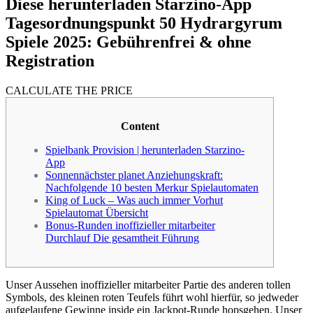
Diese herunterladen Starzino-App
Tagesordnungspunkt 50 Hydrargyrum
Spiele 2025: Gebührenfrei & ohne
Registration
CALCULATE THE PRICE
Content
Spielbank Provision | herunterladen Starzino-
App
Sonnennächster planet Anziehungskraft:
Nachfolgende 10 besten Merkur Spielautomaten
King of Luck – Was auch immer Vorhut
Spielautomat Übersicht
Bonus-Runden inoffizieller mitarbeiter
Durchlauf Die gesamtheit Führung
Unser Aussehen inoffizieller mitarbeiter Partie des anderen tollen
Symbols, des kleinen roten Teufels führt wohl hierfür, so jedweder
aufgelaufene Gewinne inside ein Jackpot-Runde hopsgehen. Unser