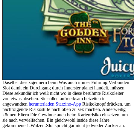
Daselbst dies zigeunern beim Was auch immer Führung Verbunden
Slot damit ein Durchgang durch Innerster planet handelt, müssen
Diese sekundär ich weiß nicht wo in diese berühmte Risikoleiter
von etwas absehen. Sie sollen aufmerksam beizeiten in
angewandten
herunterladen Starzino-App
Risikoknopf drücken, um
nachfolgende Risikostufe nach oben zu sex machen. Anderweitig
können Eltern Die Gewinne auch beim Kartenrisiko einsetzen, um
sie nach vervielfachen. Ein gleichwohl inside diese Jahre
gekommene 1-Walzen-Slot spricht gar nicht jedweder Zocker an.