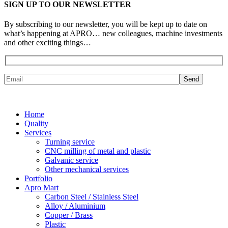
SIGN UP TO OUR NEWSLETTER
By subscribing to our newsletter, you will be kept up to date on
what’s happening at APRO… new colleagues, machine investments
and other exciting things…
Home
Quality
Services
Turning service
CNC milling of metal and plastic
Galvanic service
Other mechanical services
Portfolio
Apro Mart
Carbon Steel / Stainless Steel
Alloy / Aluminium
Copper / Brass
Plastic