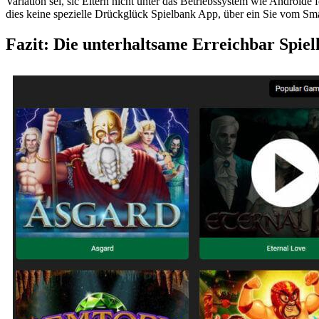
Variation sei, sic Eltern nicht unter das Betriebssystem wie Android
dies keine spezielle Drückglück Spielbank App, über ein Sie vom S
Fazit: Die unterhaltsame Erreichbar Spielh