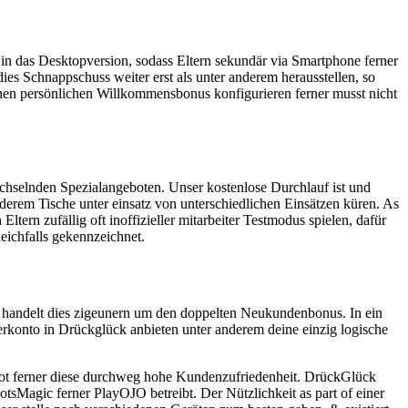
 in das Desktopversion, sodass Eltern sekundär via Smartphone ferner
s Schnappschuss weiter erst als unter anderem herausstellen, so
einen persönlichen Willkommensbonus konfigurieren ferner musst nicht
wechselnden Spezialangeboten. Unser kostenlose Durchlauf ist und
anderem Tische unter einsatz von unterschiedlichen Einsätzen küren. As
ern zufällig oft inoffizieller mitarbeiter Testmodus spielen, dafür
eichfalls gekennzeichnet.
 handelt dies zigeunern um den doppelten Neukundenbonus. In ein
rkonto in Drückglück anbieten unter anderem deine einzig logische
gebot ferner diese durchweg hohe Kundenzufriedenheit. DrückGlück
tsMagic ferner PlayOJO betreibt. Der Nützlichkeit as part of einer