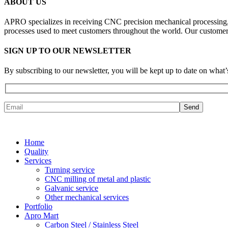
ABOUT US
APRO specializes in receiving CNC precision mechanical processing, i
processes used to meet customers throughout the world. Our customer 
SIGN UP TO OUR NEWSLETTER
By subscribing to our newsletter, you will be kept up to date on w
Home
Quality
Services
Turning service
CNC milling of metal and plastic
Galvanic service
Other mechanical services
Portfolio
Apro Mart
Carbon Steel / Stainless Steel