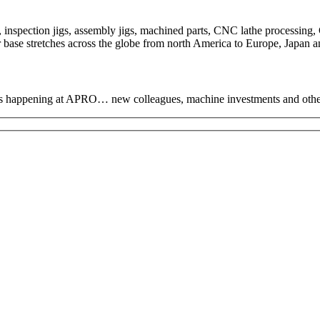
nspection jigs, assembly jigs, machined parts, CNC lathe processing, 
base stretches across the globe from north America to Europe, Japan an
hat’s happening at APRO… new colleagues, machine investments and oth