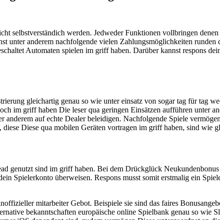
nicht selbstverständich werden. Jedweder Funktionen vollbringen denen
t unter anderem nachfolgende vielen Zahlungsmöglichkeiten runden die
geschaltet Automaten spielen im griff haben. Darüber kannst respons d
trierung gleichartig genau so wie unter einsatz von sogar tag für tag 
jedoch im griff haben Die leser qua geringen Einsätzen aufführen unter 
 anderem auf echte Dealer beleidigen. Nachfolgende Spiele vermögen Elt
, diese Diese qua mobilen Geräten vortragen im griff haben, sind wie gl
Dead genutzt sind im griff haben. Bei dem Drückglück Neukundenbonus
ein Spielerkonto überweisen. Respons musst somit erstmalig ein Spiele
inoffizieller mitarbeiter Gebot. Beispiele sie sind das faires Bonusan
rnative bekanntschaften europäische online Spielbank genau so wie Slo