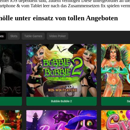
e ferner iOS dependent sind, zudem vermögen Diese untergeordnet an die
martphone & vom Tablet leer nach das Zusammensetzen fix spielen ver
ölle unter einsatz von tollen Angeboten