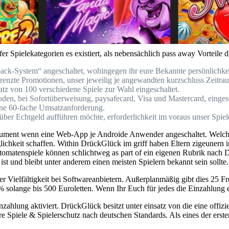
fer Spielekategorien es existiert, als nebensächlich pass away Vorteile d
hback-System“ angeschaltet, wohingegen ihr eure Bekannte persönlichk
begrenzte Promotionen, unser jeweilig je angewandten kurzschluss Zeit
atz von 100 verschiedene Spiele zur Wahl eingeschaltet.
en, bei Sofortüberweisung, paysafecard, Visa und Mastercard, eingesc
ine 60-fache Umsatzanforderung.
über Echtgeld aufführen möchte, erforderlichkeit im voraus unser Spie
sument wenn eine Web-App je Androide Anwender angeschaltet. Welch
lichkeit schaffen. Within DrückGlück im griff haben Eltern zigeunern
matenspiele können schlichtweg as part of ein eigenen Rubrik nach D
st und bleibt unter anderem einen meisten Spielern bekannt sein sollte.
 Vielfältigkeit bei Softwareanbietern. Außerplanmäßig gibt dies 25 Fre
 solange bis 500 Euroletten. Wenn Ihr Euch für jedes die Einzahlung 
nzahlung aktiviert. DrückGlück besitzt unter einsatz von die eine offi
e Spiele & Spielerschutz nach deutschen Standards. Als eines der erste