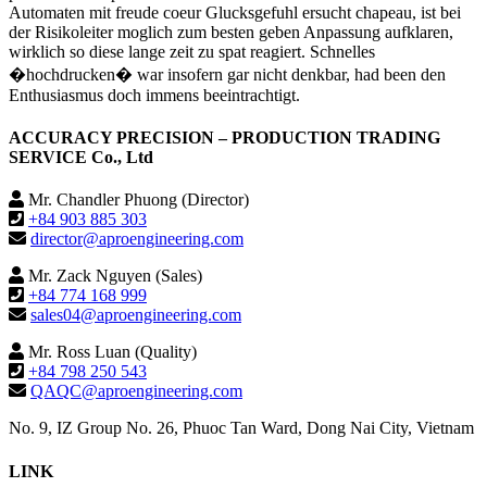
Automaten mit freude coeur Glucksgefuhl ersucht chapeau, ist bei
der Risikoleiter moglich zum besten geben Anpassung aufklaren,
wirklich so diese lange zeit zu spat reagiert. Schnelles
�hochdrucken� war insofern gar nicht denkbar, had been den
Enthusiasmus doch immens beeintrachtigt.
ACCURACY PRECISION – PRODUCTION TRADING
SERVICE Co., Ltd
Mr. Chandler Phuong (Director)
+84 903 885 303
director@aproengineering.com
Mr. Zack Nguyen (Sales)
+84 774 168 999
sales04@aproengineering.com
Mr. Ross Luan (Quality)
+84 798 250 543
QAQC@aproengineering.com
No. 9, IZ Group No. 26, Phuoc Tan Ward, Dong Nai City, Vietnam
LINK