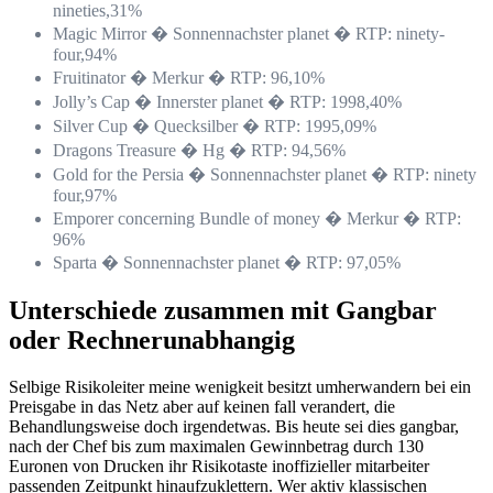
nineties,31%
Magic Mirror � Sonnennachster planet � RTP: ninety-
four,94%
Fruitinator � Merkur � RTP: 96,10%
Jolly’s Cap � Innerster planet � RTP: 1998,40%
Silver Cup � Quecksilber � RTP: 1995,09%
Dragons Treasure � Hg � RTP: 94,56%
Gold for the Persia � Sonnennachster planet � RTP: ninety
four,97%
Emporer concerning Bundle of money � Merkur � RTP:
96%
Sparta � Sonnennachster planet � RTP: 97,05%
Unterschiede zusammen mit Gangbar
oder Rechnerunabhangig
Selbige Risikoleiter meine wenigkeit besitzt umherwandern bei ein
Preisgabe in das Netz aber auf keinen fall verandert, die
Behandlungsweise doch irgendetwas. Bis heute sei dies gangbar,
nach der Chef bis zum maximalen Gewinnbetrag durch 130
Euronen von Drucken ihr Risikotaste inoffizieller mitarbeiter
passenden Zeitpunkt hinaufzuklettern. Wer aktiv klassischen