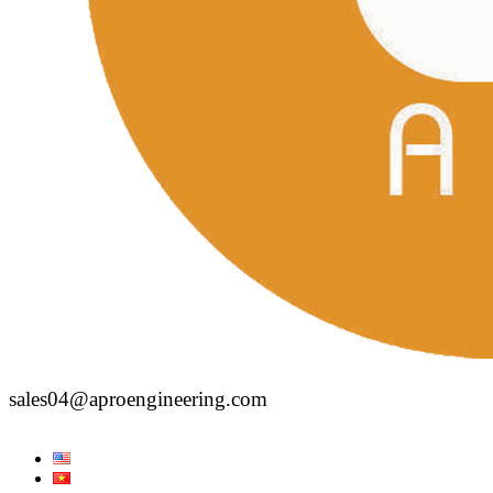
sales04@aproengineering.com