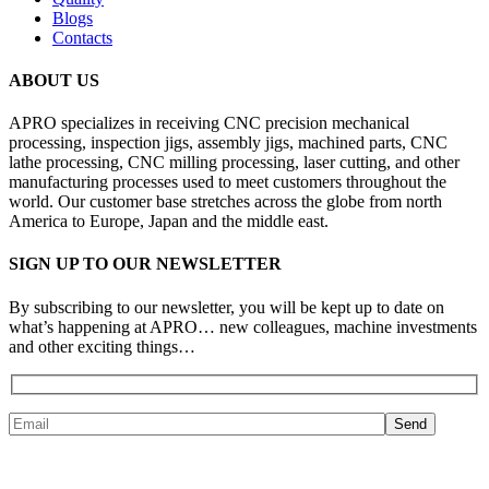
Blogs
Contacts
ABOUT US
APRO specializes in receiving CNC precision mechanical
processing, inspection jigs, assembly jigs, machined parts, CNC
lathe processing, CNC milling processing, laser cutting, and other
manufacturing processes used to meet customers throughout the
world. Our customer base stretches across the globe from north
America to Europe, Japan and the middle east.
SIGN UP TO OUR NEWSLETTER
By subscribing to our newsletter, you will be kept up to date on
what’s happening at APRO… new colleagues, machine investments
and other exciting things…