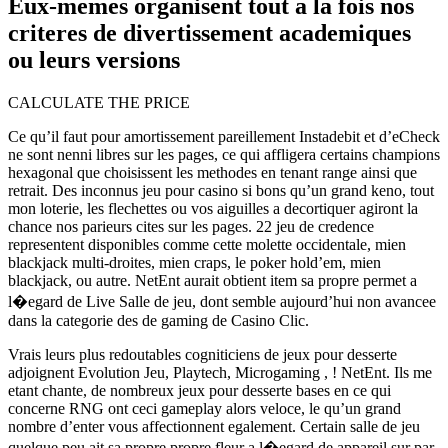
Eux-memes organisent tout a la fois nos
criteres de divertissement academiques
ou leurs versions
CALCULATE THE PRICE
Ce qu’il faut pour amortissement pareillement Instadebit et d’eCheck
ne sont nenni libres sur les pages, ce qui affligera certains champions
hexagonal que choisissent les methodes en tenant range ainsi que
retrait. Des inconnus jeu pour casino si bons qu’un grand keno, tout
mon loterie, les flechettes ou vos aiguilles a decortiquer agiront la
chance nos parieurs cites sur les pages. 22 jeu de credence
representent disponibles comme cette molette occidentale, mien
blackjack multi-droites, mien craps, le poker hold’em, mien
blackjack, ou autre. NetEnt aurait obtient item sa propre permet a
l�egard de Live Salle de jeu, dont semble aujourd’hui non avancee
dans la categorie des de gaming de Casino Clic.
Vrais leurs plus redoutables cogniticiens de jeux pour desserte
adjoignent Evolution Jeu, Playtech, Microgaming , ! NetEnt. Ils me
etant chante, de nombreux jeux pour desserte bases en ce qui
concerne RNG ont ceci gameplay alors veloce, le qu’un grand
nombre d’enter vous affectionnent egalement. Certain salle de jeu
quelque peu ait sa propre propre fleur a l�egard de appareil sur par-