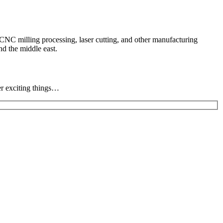
CNC milling processing, laser cutting, and other manufacturing
d the middle east.
er exciting things…