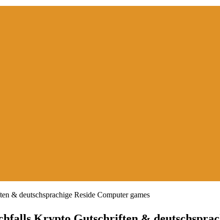
eichfalls Krypto Gutschriften & deutschspr