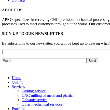
Contacts
ABOUT US
APRO specializes in receiving CNC precision mechanical processing, i
processes used to meet customers throughout the world. Our customer 
SIGN UP TO OUR NEWSLETTER
By subscribing to our newsletter, you will be kept up to date on w
Home
Quality
Services
Turning service
CNC milling of metal and plastic
Galvanic service
Other mechanical services
Portfolio