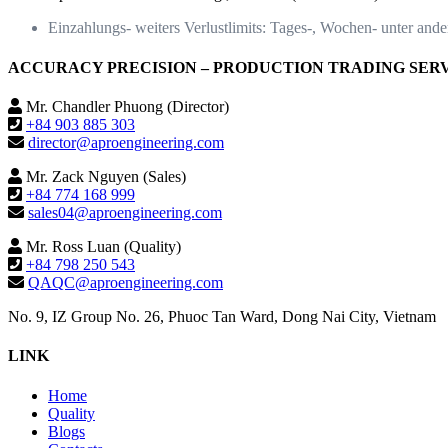
Einzahlungs- weiters Verlustlimits: Tages-, Wochen- unter and
ACCURACY PRECISION – PRODUCTION TRADING SERVIC
Mr. Chandler Phuong (Director)
+84 903 885 303
director@aproengineering.com
Mr. Zack Nguyen (Sales)
+84 774 168 999
sales04@aproengineering.com
Mr. Ross Luan (Quality)
+84 798 250 543
QAQC@aproengineering.com
No. 9, IZ Group No. 26, Phuoc Tan Ward, Dong Nai City, Vietnam
LINK
Home
Quality
Blogs