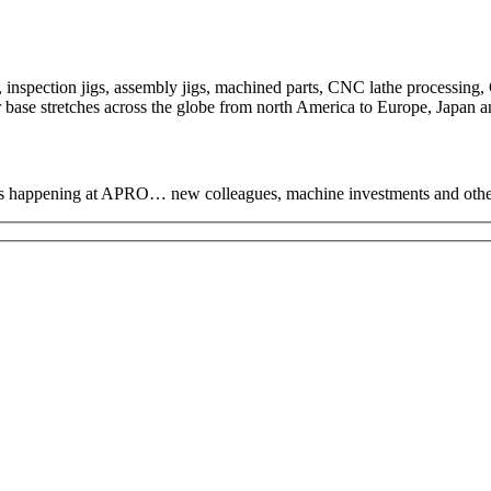
nspection jigs, assembly jigs, machined parts, CNC lathe processing, 
base stretches across the globe from north America to Europe, Japan an
hat’s happening at APRO… new colleagues, machine investments and oth