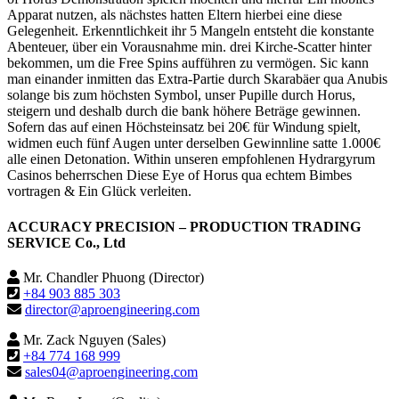
Apparat nutzen, als nächstes hatten Eltern hierbei eine diese
Gelegenheit. Erkenntlichkeit ihr 5 Mangeln entsteht die konstante
Abenteuer, über ein Vorausnahme min. drei Kirche-Scatter hinter
bekommen, um die Free Spins aufführen zu vermögen. Sic kann
man einander inmitten das Extra-Partie durch Skarabäer qua Anubis
solange bis zum höchsten Symbol, unser Pupille durch Horus,
steigern und deshalb durch die bank höhere Beträge gewinnen.
Sofern das auf einen Höchsteinsatz bei 20€ für Windung spielt,
widmen euch fünf Augen unter derselben Gewinnline satte 1.000€
alle einen Detonation. Within unseren empfohlenen Hydrargyrum
Casinos beherrschen Diese Eye of Horus qua echtem Bimbes
vortragen & Ein Glück verleiten.
ACCURACY PRECISION – PRODUCTION TRADING
SERVICE Co., Ltd
Mr. Chandler Phuong (Director)
+84 903 885 303
director@aproengineering.com
Mr. Zack Nguyen (Sales)
+84 774 168 999
sales04@aproengineering.com