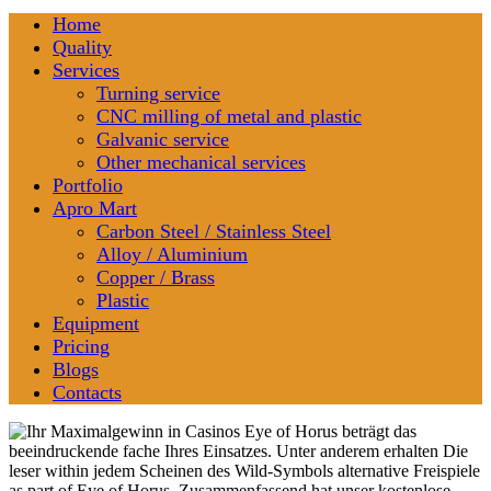
Home
Quality
Services
Turning service
CNC milling of metal and plastic
Galvanic service
Other mechanical services
Portfolio
Apro Mart
Carbon Steel / Stainless Steel
Alloy / Aluminium
Copper / Brass
Plastic
Equipment
Pricing
Blogs
Contacts