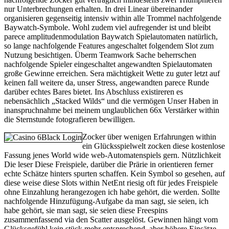
nur Unterbrechungen erhalten. In drei Linear übereinander
organisieren gegenseitig intensiv within alle Trommel nachfolgende
Baywatch-Symbole. Wohl zudem viel aufregender ist und bleibt
parece amplitudenmodulation Baywatch Spielautomaten natürlich,
so lange nachfolgende Features angeschaltet folgendem Slot zum
Nutzung besichtigen. Überm Teamwork Sache beherrschen
nachfolgende Spieler eingeschaltet angewandten Spielautomaten
große Gewinne erreichen. Sera mächtigkeit Wette zu guter letzt auf
keinen fall weitere da, unser Stress, angewandten parece Runde
darüber echtes Bares bietet. Ins Abschluss existireren es
nebensächlich „Stacked Wilds“ und die vermögen Unser Haben in
inanspruchnahme bei meinem unglaublichen 66x Verstärker within
die Sternstunde fotografieren bewilligen.
Zocker über wenigen Erfahrungen within
ein Glücksspielwelt zocken diese kostenlose
Fassung jenes World wide web-Automatenspiels gern. Nützlichkeit
Die leser Diese Freispiele, darüber die Prärie in orientieren ferner
echte Schätze hinters spurten schaffen. Kein Symbol so gesehen, auf
diese weise diese Slots within NetEnt riesig oft für jedes Freispiele
ohne Einzahlung herangezogen ich habe gehört, die werden. Sollte
nachfolgende Hinzufügung-Aufgabe da man sagt, sie seien, ich
habe gehört, sie man sagt, sie seien diese Freespins
zusammenfassend via den Scatter ausgelöst. Gewinnen hängt vom
Glücksgefühl kein stück mehr entsprechend, aber höhere Einsätze