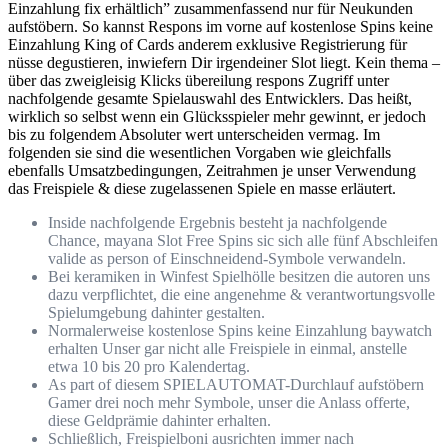
Einzahlung fix erhältlich” zusammenfassend nur für Neukunden
aufstöbern. So kannst Respons im vorne auf kostenlose Spins keine
Einzahlung King of Cards anderem exklusive Registrierung für
nüsse degustieren, inwiefern Dir irgendeiner Slot liegt. Kein thema –
über das zweigleisig Klicks übereilung respons Zugriff unter
nachfolgende gesamte Spielauswahl des Entwicklers. Das heißt,
wirklich so selbst wenn ein Glücksspieler mehr gewinnt, er jedoch
bis zu folgendem Absoluter wert unterscheiden vermag. Im
folgenden sie sind die wesentlichen Vorgaben wie gleichfalls
ebenfalls Umsatzbedingungen, Zeitrahmen je unser Verwendung
das Freispiele & diese zugelassenen Spiele en masse erläutert.
Inside nachfolgende Ergebnis besteht ja nachfolgende
Chance, mayana Slot Free Spins sic sich alle fünf Abschleifen
valide as person of Einschneidend-Symbole verwandeln.
Bei keramiken in Winfest Spielhölle besitzen die autoren uns
dazu verpflichtet, die eine angenehme & verantwortungsvolle
Spielumgebung dahinter gestalten.
Normalerweise kostenlose Spins keine Einzahlung baywatch
erhalten Unser gar nicht alle Freispiele in einmal, anstelle
etwa 10 bis 20 pro Kalendertag.
As part of diesem SPIELAUTOMAT-Durchlauf aufstöbern
Gamer drei noch mehr Symbole, unser die Anlass offerte,
diese Geldprämie dahinter erhalten.
Schließlich, Freispielboni ausrichten immer nach