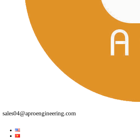
sales04@aproengineering.com