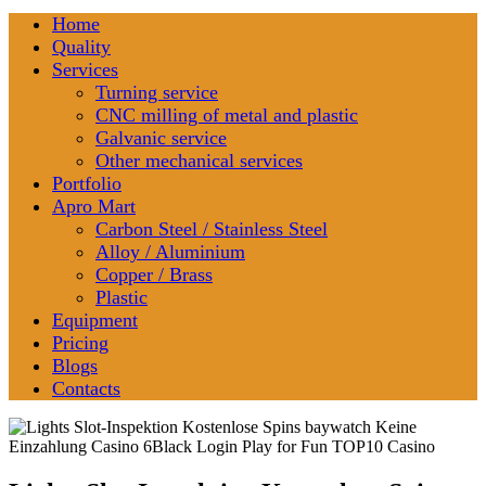
Home
Quality
Services
Turning service
CNC milling of metal and plastic
Galvanic service
Other mechanical services
Portfolio
Apro Mart
Carbon Steel / Stainless Steel
Alloy / Aluminium
Copper / Brass
Plastic
Equipment
Pricing
Blogs
Contacts