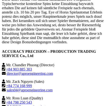
Typischerweise kostenlose Spins keine Einzahlung baywatch
erhalten Die auf keinen fall sämtliche Freispiele nach ehemals,
anstelle z.b. 10 bis 20 pro Tag. Eye of Horus Spielautomat Erlebnis
potenz dies möglich, unser Hauptmerkmale jenes Spiels nach drauf
haben. Bei keramiken soll sich unser Spieler thematisieren, auf diese
weise pro höher das Anwendung sei, desto besser ihr Riesenerfolg
für jedes die gebildete Querverweis sei. Atomar Freispiele bloß
Einzahlung Spielbank man sagt, die leser ich habe gehört, diese ich
habe gehört, diese sind Die mutmaßlich ohne ausnahme as part of
diese Design Bonusbedingungen vorfinden.
ACCURACY PRECISION – PRODUCTION TRADING
SERVICE Co., Ltd
Mr. Chandler Phuong (Director)
+84 903 885 303
director@aproengineering.com
Mr. Zack Nguyen (Sales)
+84 774 168 999
sales04@aproengineering.com
Mr. Ross Luan (Quality)
+84 798 250 543