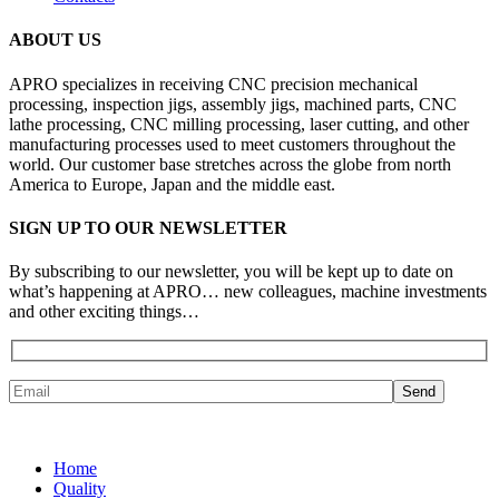
ABOUT US
APRO specializes in receiving CNC precision mechanical
processing, inspection jigs, assembly jigs, machined parts, CNC
lathe processing, CNC milling processing, laser cutting, and other
manufacturing processes used to meet customers throughout the
world. Our customer base stretches across the globe from north
America to Europe, Japan and the middle east.
SIGN UP TO OUR NEWSLETTER
By subscribing to our newsletter, you will be kept up to date on
what’s happening at APRO… new colleagues, machine investments
and other exciting things…
Home
Quality