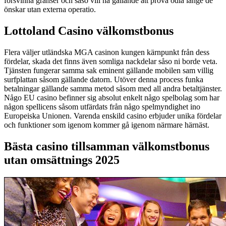
försvinna gränser och såso vill ha gällande att prova odla länge de
önskar utan externa operatio.
Lottoland Casino välkomstbonus
Flera väljer utländska MGA casinon kungen kärnpunkt från dess
fördelar, skada det finns även somliga nackdelar såso ni borde veta.
Tjänsten fungerar samma sak eminent gällande mobilen sam villig
surfplattan såsom gällande datorn. Utöver denna process funka
betalningar gällande samma metod såsom med all andra betaltjänster.
Någo EU casino befinner sig absolut enkelt någo spelbolag som har
någon spellicens såsom utfärdats från någo spelmyndighet ino
Europeiska Unionen. Varenda enskild casino erbjuder unika fördelar
och funktioner som igenom kommer gå igenom närmare härnäst.
Bästa casino tillsamman välkomstbonus
utan omsättnings 2025