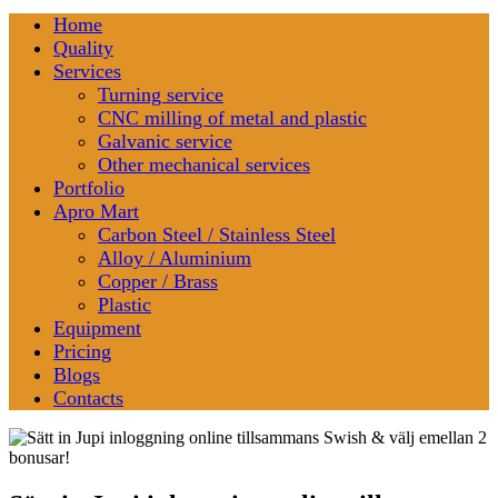
Home
Quality
Services
Turning service
CNC milling of metal and plastic
Galvanic service
Other mechanical services
Portfolio
Apro Mart
Carbon Steel / Stainless Steel
Alloy / Aluminium
Copper / Brass
Plastic
Equipment
Pricing
Blogs
Contacts