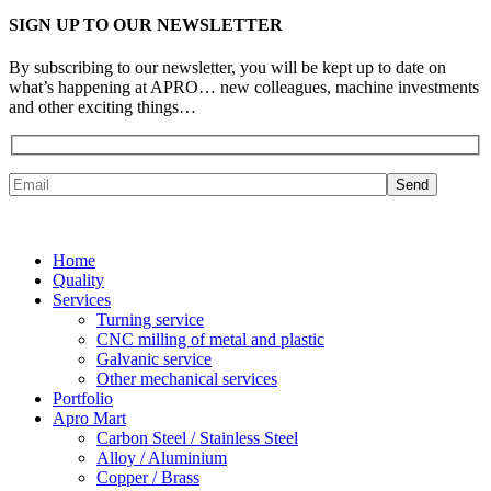
SIGN UP TO OUR NEWSLETTER
By subscribing to our newsletter, you will be kept up to date on
what’s happening at APRO… new colleagues, machine investments
and other exciting things…
Home
Quality
Services
Turning service
CNC milling of metal and plastic
Galvanic service
Other mechanical services
Portfolio
Apro Mart
Carbon Steel / Stainless Steel
Alloy / Aluminium
Copper / Brass