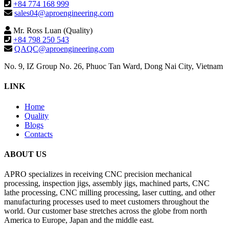
+84 774 168 999
sales04@aproengineering.com
Mr. Ross Luan (Quality)
+84 798 250 543
QAQC@aproengineering.com
No. 9, IZ Group No. 26, Phuoc Tan Ward, Dong Nai City, Vietnam
LINK
Home
Quality
Blogs
Contacts
ABOUT US
APRO specializes in receiving CNC precision mechanical
processing, inspection jigs, assembly jigs, machined parts, CNC
lathe processing, CNC milling processing, laser cutting, and other
manufacturing processes used to meet customers throughout the
world. Our customer base stretches across the globe from north
America to Europe, Japan and the middle east.