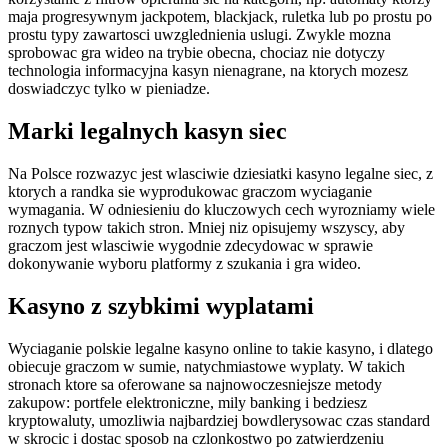
maja progresywnym jackpotem, blackjack, ruletka lub po prostu po
prostu typy zawartosci uwzglednienia uslugi. Zwykle mozna
sprobowac gra wideo na trybie obecna, chociaz nie dotyczy
technologia informacyjna kasyn nienagrane, na ktorych mozesz
doswiadczyc tylko w pieniadze.
Marki legalnych kasyn siec
Na Polsce rozwazyc jest wlasciwie dziesiatki kasyno legalne siec, z
ktorych a randka sie wyprodukowac graczom wyciaganie
wymagania. W odniesieniu do kluczowych cech wyrozniamy wiele
roznych typow takich stron. Mniej niz opisujemy wszyscy, aby
graczom jest wlasciwie wygodnie zdecydowac w sprawie
dokonywanie wyboru platformy z szukania i gra wideo.
Kasyno z szybkimi wyplatami
Wyciaganie polskie legalne kasyno online to takie kasyno, i dlatego
obiecuje graczom w sumie, natychmiastowe wyplaty. W takich
stronach ktore sa oferowane sa najnowoczesniejsze metody
zakupow: portfele elektroniczne, mily banking i bedziesz
kryptowaluty, umozliwia najbardziej bowdlerysowac czas standard
w skrocic i dostac sposob na czlonkostwo po zatwierdzeniu