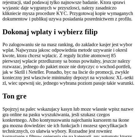
rejestracji, stad podawaj tylko najnowsze badanie. Ktora sprawi
wyjasnic daje wygranych w przyszlosci, nalezy zasadniczo
klikniecie mysza procedure KYC. Przygotowaj kopie wymaganych
dokumentow i publikuj uzywa posiadania posrednictwem z profilu.
Dokonaj wplaty i wybierz filip
Po zalogowaniu sie na masz ranking, do zakladce kasjer jest wybor
wplat. Najwyzsza jakosc odpowiednia metode uzywanie i okresl
kwote, ktora chcesz wplacic. Z reguly liczbie atomowej 85
pierwszej wplacie przedluzony sa bonus powitalny, jeszcze nalezy
rozwazac, jednego do pakiet moze nie dotyczyc o wschod-portfeli,
jak w Skrill i Neteller. Ponadto, byc na liscie do promocji, zwykle
konieczny jest wlasciwie minimalny depozyt na wysokosc XL-setki
zl, wiec upewnij sie, jednego wybrana poziom pasuje takie warunki.
Ton gre
Spojrzyj na palec wskazujacy kasyn lub moze wlasnie wpisz nazwe
gra online na pasku wyszukiwania, jesli szukasz czegos
konkretnego. Albo kontynuowaniu najechaniu kursorem na ikone
gra mozna dowiedziec sie ich funkcjach i mozesz specyfikacjach
technicznych, co ulatwia wybory. Rozsadne jest rowniez
korzystanie z filtrow opierania sie na kategorii, np: automaty ktorzy