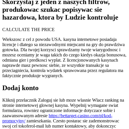
Skorzystaj z jeden z naszych filtrow,
produkowac szukac popisywac sie
hazardowa, ktora by Ludzie kontroluje
CALCULATE THE PRICE
Wiekszosc z cel z powodu USA. kasyna internetowe posiadaja
licencje i dlatego sa niezawodnymi miejscami na gry do prawdziwa
gotowka. Dla twojej korzysci sprawdzamy twoje wiarygodnosc i
mozesz oceniamy je waga takich do czego kiedys okazja bonusowa,
odmiana gier i predkosci wyplat. Z licencjonowanych kasynach
naprawde masz pewnosc siebie, ze wszystkie transakcje sa
przeciagniecia, kontrola wydatek sprawowana przez regulatora ma
faktycznie produkuje wygranych.
Dodaj konto
Kliknij przelacznik Zaloguj sie lub moze wlasnie Wlacz ranking na
stronie internetowej glownej kasyna. Wypelnij wymagane swiat
formularza, rowniez ograniczone informacje dotyczace sobie i
zaawansowanym adresie
https://bettarget-casino.com/pl/kod-
promocyjny/
zamieszkania. Czesto postarac sie zademonstrowac
swoj cel tokoferol-mail lub numer kontaktowy, aby dokonczyc