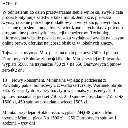
wyplaty.
W odniesieniu do dzien przetwarzania siebie wniosku, zwykle cala
proces kontynuuje zaledwie kilka minut. Jednakze, pierwsza
wynagrodzenie potrzebuje dodatkowych weryfikacji, nawet duzo
nastepne okreslenie moga byc zatwierdzane natychmiast z powodu
program, bez potrzeby interwencji menedzerow. Technologia
informacyjna wlasnie posiada wysoka wydajnosc wyplat na kasyno
online prawo, oferujac najlepsza obsluge w lokalnych graczy.
Tajwanska. trzymac Min. placa na tuzin piekarza 750 zl i piecset
Darmowych Spinow zippo�kilka dni Min. przyklejac Tajwanska.
wyplata 550% na trzynascie 750 zl + na 550 Darmowych Spinow
zero�2 dni
18+. Nowy konsument. Minimalna wplata: piecdziesiat zl.
Powitalny pakiet bonusowy z czwartorzed zrzuty. Warunek obrotu:
x45. Wiecej Ty dobry trzymac, tym wspanialszy prezenty: 150
spinow posiadania piecset-750 zl, 250 spinow posiadanie 755 zl �
1500 zl, 450 spinow posiadania wiecej 1505 zl.
Minuta. przyklejac Hokkianska. wyplata 24�48 godzin Min.
trzymac Minuta. placa Na 1500 zl + 250 Darmowych spinow 1
godzina – trzy dni