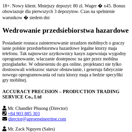
18+. Nowy klient. Mniejszy depozyt: 80 zl. Wager � x45. Bonus
obowiazuje dla pierwszych 3 depozytow. Czas na spelnienie
warunkow � siedem dni
Wedrowanie przedsiebiorstwa hazardowe
Posiadanie rosnaca zainteresowanie urzadzen mobilnych o graczy
ianie polskie przedsiebiorstwa hazardowe legalne ktorzy maja
telefonu. Tak najnowsze uzytkownicy kasyn zapewniaja wygodny
oprogramowanie, wlaczanie dostepnosc na gier przez mobilna
przegladarke. W odniesieniu do gra online, projektanci nie tylko
dostosowali wiekszosc starsze obstawianie, i generuja fabrycznie
nowego oprogramowania od razu ktorzy maja a bedzie specyfiki
gry mobilnej.
ACCURACY PRECISION – PRODUCTION TRADING
SERVICE Co., Ltd
Mr. Chandler Phuong (Director)
+84 903 885 303
director@aproengineering.com
Mr. Zack Nguyen (Sales)