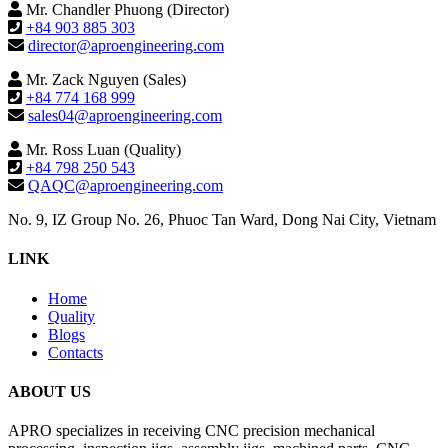
Mr. Chandler Phuong (Director)
+84 903 885 303
director@aproengineering.com
Mr. Zack Nguyen (Sales)
+84 774 168 999
sales04@aproengineering.com
Mr. Ross Luan (Quality)
+84 798 250 543
QAQC@aproengineering.com
No. 9, IZ Group No. 26, Phuoc Tan Ward, Dong Nai City, Vietnam
LINK
Home
Quality
Blogs
Contacts
ABOUT US
APRO specializes in receiving CNC precision mechanical