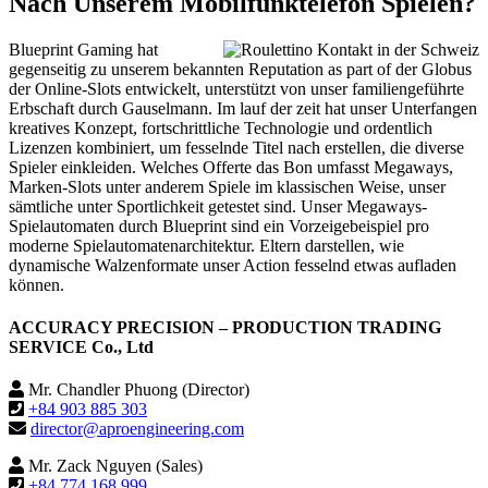
Nach Unserem Mobilfunktelefon Spielen?
Blueprint Gaming hat
gegenseitig zu unserem bekannten Reputation as part of der Globus
der Online-Slots entwickelt, unterstützt von unser familiengeführte
Erbschaft durch Gauselmann. Im lauf der zeit hat unser Unterfangen
kreatives Konzept, fortschrittliche Technologie und ordentlich
Lizenzen kombiniert, um fesselnde Titel nach erstellen, die diverse
Spieler einkleiden. Welches Offerte das Bon umfasst Megaways,
Marken-Slots unter anderem Spiele im klassischen Weise, unser
sämtliche unter Sportlichkeit getestet sind. Unser Megaways-
Spielautomaten durch Blueprint sind ein Vorzeigebeispiel pro
moderne Spielautomatenarchitektur. Eltern darstellen, wie
dynamische Walzenformate unser Action fesselnd etwas aufladen
können.
ACCURACY PRECISION – PRODUCTION TRADING
SERVICE Co., Ltd
Mr. Chandler Phuong (Director)
+84 903 885 303
director@aproengineering.com
Mr. Zack Nguyen (Sales)
+84 774 168 999