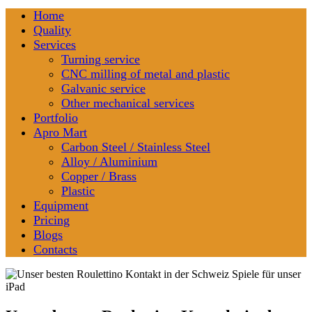
Home
Quality
Services
Turning service
CNC milling of metal and plastic
Galvanic service
Other mechanical services
Portfolio
Apro Mart
Carbon Steel / Stainless Steel
Alloy / Aluminium
Copper / Brass
Plastic
Equipment
Pricing
Blogs
Contacts