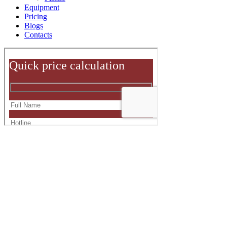
Equipment
Pricing
Blogs
Contacts