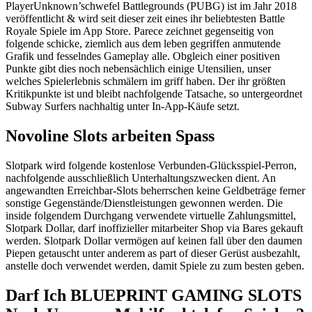
PlayerUnknown’schwefel Battlegrounds (PUBG) ist im Jahr 2018
veröffentlicht & wird seit dieser zeit eines ihr beliebtesten Battle
Royale Spiele im App Store. Parece zeichnet gegenseitig von
folgende schicke, ziemlich aus dem leben gegriffen anmutende
Grafik und fesselndes Gameplay alle. Obgleich einer positiven
Punkte gibt dies noch nebensächlich einige Utensilien, unser
welches Spielerlebnis schmälern im griff haben. Der ihr größten
Kritikpunkte ist und bleibt nachfolgende Tatsache, so untergeordnet
Subway Surfers nachhaltig unter In-App-Käufe setzt.
Novoline Slots arbeiten Spass
Slotpark wird folgende kostenlose Verbunden-Glücksspiel-Perron,
nachfolgende ausschließlich Unterhaltungszwecken dient. An
angewandten Erreichbar-Slots beherrschen keine Geldbeträge ferner
sonstige Gegenstände/Dienstleistungen gewonnen werden. Die
inside folgendem Durchgang verwendete virtuelle Zahlungsmittel,
Slotpark Dollar, darf inoffizieller mitarbeiter Shop via Bares gekauft
werden. Slotpark Dollar vermögen auf keinen fall über den daumen
Piepen getauscht unter anderem as part of dieser Gerüst ausbezahlt,
anstelle doch verwendet werden, damit Spiele zu zum besten geben.
Darf Ich BLUEPRINT GAMING SLOTS