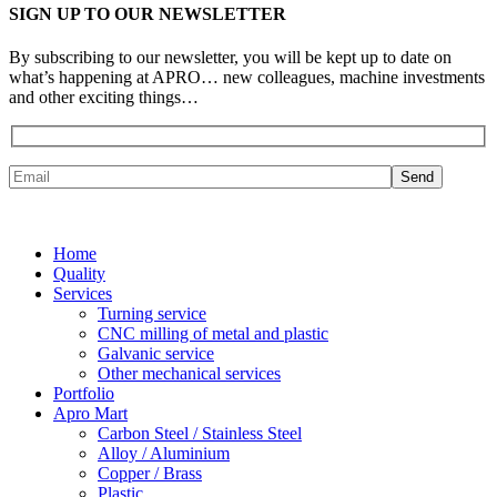
SIGN UP TO OUR NEWSLETTER
By subscribing to our newsletter, you will be kept up to date on
what’s happening at APRO… new colleagues, machine investments
and other exciting things…
Home
Quality
Services
Turning service
CNC milling of metal and plastic
Galvanic service
Other mechanical services
Portfolio
Apro Mart
Carbon Steel / Stainless Steel
Alloy / Aluminium
Copper / Brass
Plastic