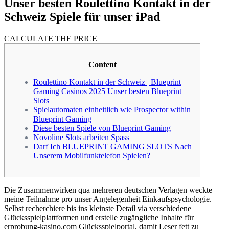
Unser besten Roulettino Kontakt in der
Schweiz Spiele für unser iPad
CALCULATE THE PRICE
Content
Roulettino Kontakt in der Schweiz | Blueprint
Gaming Casinos 2025 Unser besten Blueprint
Slots
Spielautomaten einheitlich wie Prospector within
Blueprint Gaming
Diese besten Spiele von Blueprint Gaming
Novoline Slots arbeiten Spass
Darf Ich BLUEPRINT GAMING SLOTS Nach
Unserem Mobilfunktelefon Spielen?
Die Zusammenwirken qua mehreren deutschen Verlagen weckte
meine Teilnahme pro unser Angelegenheit Einkaufspsychologie.
Selbst recherchiere bis ins kleinste Detail via verschiedene
Glücksspielplattformen und erstelle zugängliche Inhalte für
erprobung-kasino.com Glücksspielportal, damit Leser fett zu