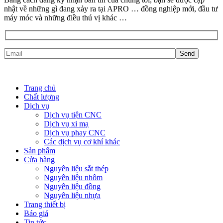
nhật về những gì đang xảy ra tại APRO … đồng nghiệp mới, đầu tư
máy móc và những điều thú vị khác …
Trang chủ
Chất lượng
Dịch vụ
Dịch vụ tiện CNC
Dịch vụ xi mạ
Dịch vụ phay CNC
Các dịch vụ cơ khí khác
Sản phẩm
Cửa hàng
Nguyên liệu sắt thép
Nguyên liệu nhôm
Nguyên liệu đồng
Nguyên liệu nhựa
Trang thiết bị
Báo giá
Tin tức