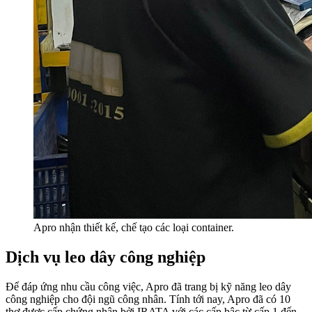
Apro nhận thiết kế, chế tạo các loại container.
Dịch vụ leo dây công nghiệp
Để đáp ứng nhu cầu công việc, Apro đã trang bị kỹ năng leo dây
công nghiệp cho đội ngũ công nhân. Tính tới nay, Apro đã có 10
thợ được cấp chứng nhận bởi IRATA với các cấp bậc từ cấp 1 đến