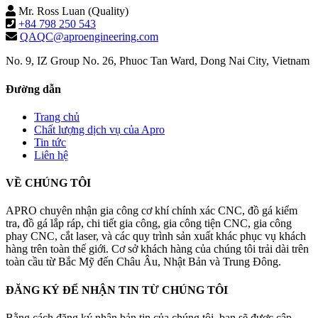
Mr. Ross Luan (Quality)
+84 798 250 543
QAQC@aproengineering.com
No. 9, IZ Group No. 26, Phuoc Tan Ward, Dong Nai City, Vietnam
Đường dẫn
Trang chủ
Chất lượng dịch vụ của Apro
Tin tức
Liên hệ
VỀ CHÚNG TÔI
APRO chuyên nhận gia công cơ khí chính xác CNC, đồ gá kiểm
tra, đồ gá lắp ráp, chi tiết gia công, gia công tiện CNC, gia công
phay CNC, cắt laser, và các quy trình sản xuất khác phục vụ khách
hàng trên toàn thế giới. Cơ sở khách hàng của chúng tôi trải dài trên
toàn cầu từ Bắc Mỹ đến Châu Âu, Nhật Bản và Trung Đông.
ĐĂNG KÝ ĐỂ NHẬN TIN TỪ CHÚNG TÔI
Bằng cách đăng ký nhận bản tin của chúng tôi, bạn sẽ được cập