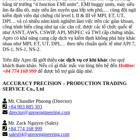
bằng từ trường “4 function EMI units”, EMI buggy units, máy siêu
âm đa đầu dò, máy siêu âm xuyên qua lớp sơn phủ,… cùng đội ngũ
kiểm định viên đạt chứng chỉ level I, II & III về MPI, ET, UT,
DPI… và có nhiều năm kinh nghiệm làm việc trên các giàn khoan,
công trình biển cũng như tại các căn cứ, được các tổ chức quốc tế
như ASNT, AWS, CSWIP, API, MSPEC và TWI cấp chứng nhận,
Apro có khả năng cung cấp dịch vụ kiểm định không phá hủy khác
nhau như MPI, ET, UT, DPI,… theo tiêu chuẩn quốc tế như API 7,
DS-1, NS-1, NS-2.
Trên đây Apro đã giới thiệu
các dịch vụ cơ khí khác
cho quý
khách tham khảo. Nếu có gì thắc mắc vui lòng liên hệ đến
Hotline:
+84 774 168 999
để được hỗ trợ giải đáp nhé.
ACCURACY PRECISION – PRODUCTION TRADING
SERVICE Co., Ltd
Mr. Chandler Phuong (Director)
+84 903 885 303
director@aproengineering.com
Mr. Zack Nguyen (Sales)
+84 774 168 999
sales04@aproengineering.com