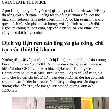
CALCULATE THE PRICE
Apro là một trong những đơn vị gia công cơ khí chính xác CNC uy
tín hàng đầu Việt Nam. Chúng tôi có đội ngũ nhân viên, đội thợ
giàu kinh nghiệm, lành nghề trong lĩnh vực cơ khí sẽ mang lại cho
quý khách các sản phẩm chất lượng, với độ chính xác tuyệt đối.
Ngoài ra chúng tôi còn cung cấp
các dịch vụ cơ khí khác
, hãy
cùng theo dõi bài viết nhé.
Dịch vụ tiện ren cần ống và gia công, chế
tạo các thiết bị khoan
Xưởng tiện, cắt và gia công thiết bị là một trong những phân xưởng
lớn nhất trong xưởng Cơ Khí Apro và được trang bị các máy móc
hiện đại như CNC Lathe Machine, Cybertech Turning Center,
Heavy-duty Multi-task Mill Turn Center,… Apro có khả năng gia
công chế tạo các chi tiết từ đơn giản đến phức tạp đòi hỏi độ chính
xác cao, các chi tiết lớn, sửa chữa hoặc gia công ren cần ống có
đường kính đến 20”, các flange, adaptor có đường kính đến
1.100mm.