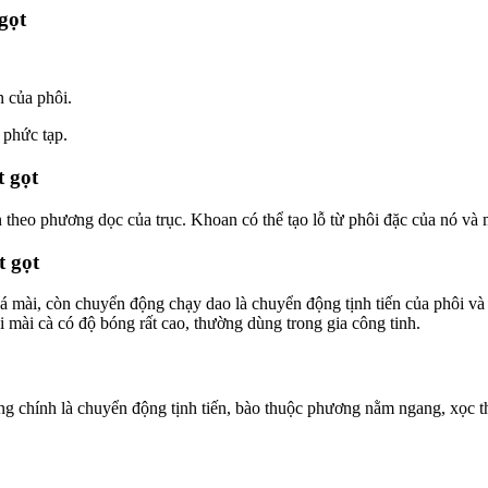
gọt
 của phôi.
 phức tạp.
 gọt
theo phương dọc của trục. Khoan có thể tạo lỗ từ phôi đặc của nó và mở
t gọt
ài, còn chuyển động chạy dao là chuyển động tịnh tiến của phôi và đ
khi mài cà có độ bóng rất cao, thường dùng trong gia công tinh.
ộng chính là chuyển động tịnh tiến, bào thuộc phương nằm ngang, xọ