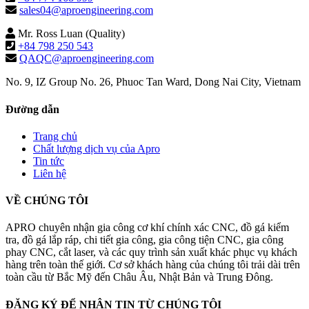
sales04@aproengineering.com
Mr. Ross Luan (Quality)
+84 798 250 543
QAQC@aproengineering.com
No. 9, IZ Group No. 26, Phuoc Tan Ward, Dong Nai City, Vietnam
Đường dẫn
Trang chủ
Chất lượng dịch vụ của Apro
Tin tức
Liên hệ
VỀ CHÚNG TÔI
APRO chuyên nhận gia công cơ khí chính xác CNC, đồ gá kiểm
tra, đồ gá lắp ráp, chi tiết gia công, gia công tiện CNC, gia công
phay CNC, cắt laser, và các quy trình sản xuất khác phục vụ khách
hàng trên toàn thế giới. Cơ sở khách hàng của chúng tôi trải dài trên
toàn cầu từ Bắc Mỹ đến Châu Âu, Nhật Bản và Trung Đông.
ĐĂNG KÝ ĐỂ NHẬN TIN TỪ CHÚNG TÔI