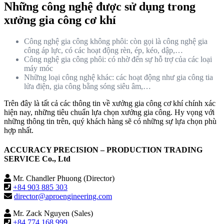
Những công nghệ được sử dụng trong
xưởng gia công cơ khí
Công nghệ gia công không phôi: còn gọi là công nghệ gia
công áp lực, có các hoạt động rèn, ép, kéo, dập,…
Công nghệ gia công phôi: có nhờ đến sự hỗ trợ của các loại
máy móc
Những loại công nghệ khác: các hoạt động như gia công tia
lửa điện, gia công bằng sóng siêu âm,…
Trên đây là tất cả các thông tin về xưởng gia công cơ khí chính xác
hiện nay, những tiêu chuẩn lựa chọn xưởng gia công. Hy vọng với
những thông tin trên, quý khách hàng sẽ có những sự lựa chọn phù
hợp nhất.
ACCURACY PRECISION – PRODUCTION TRADING
SERVICE Co., Ltd
Mr. Chandler Phuong (Director)
+84 903 885 303
director@aproengineering.com
Mr. Zack Nguyen (Sales)
+84 774 168 999