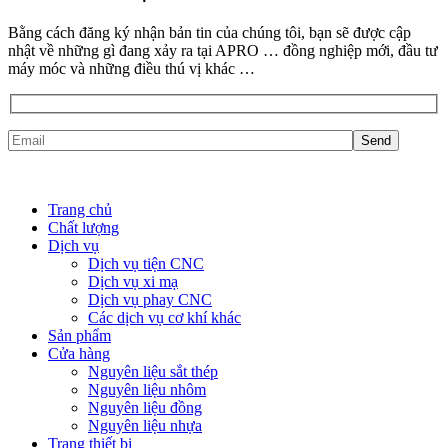
Bằng cách đăng ký nhận bản tin của chúng tôi, bạn sẽ được cập
nhật về những gì đang xảy ra tại APRO … đồng nghiệp mới, đầu tư
máy móc và những điều thú vị khác …
Trang chủ
Chất lượng
Dịch vụ
Dịch vụ tiện CNC
Dịch vụ xi mạ
Dịch vụ phay CNC
Các dịch vụ cơ khí khác
Sản phẩm
Cửa hàng
Nguyên liệu sắt thép
Nguyên liệu nhôm
Nguyên liệu đồng
Nguyên liệu nhựa
Trang thiết bị