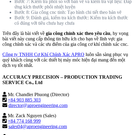
Bước 7: Kiểm tra phôi so với bản vẽ và kiểm tra vật liệu: Đáp
ứng kích thước phôi nhiệt luyện
Bước 8: Gia công cnc tinh: Tạo hình chi tiết theo bản vẽ
Bước 9: Đánh giá, kiểm tra kích thước: Kiểm tra kích thước
có đúng với tiêu chưa hay chưa
Trên đây là bài viết về
gia công chính xác theo yêu cầu
, hy vọng
bài viết này cung cấp thông tin hữu ích cho bạn về lĩnh vực gia
công chính xác và các ưu điểm của gia công cơ khí chính xác cnc.
Công ty TNHH Cơ Khí Chính Xác APRO
luôn sẵn sàng phục vụ
quý khách cùng với các thiết bị máy móc hiện đại mang đến một
dịch vụ tốt nhất.
ACCURACY PRECISION – PRODUCTION TRADING
SERVICE Co., Ltd
Mr. Chandler Phuong (Director)
+84 903 885 303
director@aproengineering.com
Mr. Zack Nguyen (Sales)
+84 774 168 999
sales04@aproengineering.com