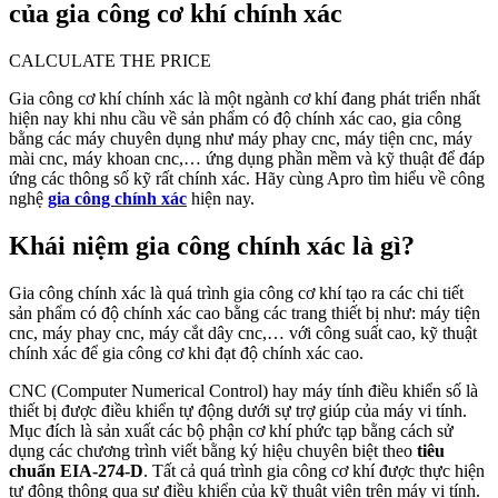
của gia công cơ khí chính xác
CALCULATE THE PRICE
Gia công cơ khí chính xác là một ngành cơ khí đang phát triển nhất
hiện nay khi nhu cầu về sản phẩm có độ chính xác cao, gia công
bằng các máy chuyên dụng như máy phay cnc, máy tiện cnc, máy
mài cnc, máy khoan cnc,… ứng dụng phần mềm và kỹ thuật để đáp
ứng các thông số kỹ rất chính xác. Hãy cùng Apro tìm hiểu về công
nghệ
gia công chính xác
hiện nay.
Khái niệm gia công chính xác là gì?
Gia công chính xác là quá trình gia công cơ khí tạo ra các chi tiết
sản phẩm có độ chính xác cao bằng các trang thiết bị như: máy tiện
cnc, máy phay cnc, máy cắt dây cnc,… với công suất cao, kỹ thuật
chính xác để gia công cơ khi đạt độ chính xác cao.
CNC (Computer Numerical Control) hay máy tính điều khiển số là
thiết bị được điều khiển tự động dưới sự trợ giúp của máy vi tính.
Mục đích là sản xuất các bộ phận cơ khí phức tạp bằng cách sử
dụng các chương trình viết bằng ký hiệu chuyên biệt theo
tiêu
chuẩn EIA-274-D
. Tất cả quá trình gia công cơ khí được thực hiện
tự động thông qua sự điều khiển của kỹ thuật viên trên máy vi tính.