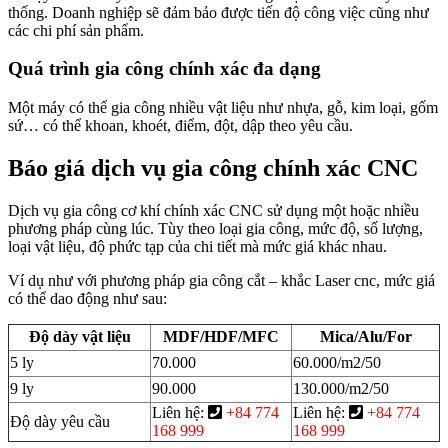
thống. Doanh nghiệp sẽ đảm bảo được tiến độ công việc cũng như
các chi phí sản phẩm.
Quá trình gia công chính xác đa dạng
Một máy có thể gia công nhiều vật liệu như nhựa, gỗ, kim loại, gốm
sứ… có thể khoan, khoét, điểm, đột, dập theo yêu cầu.
Báo giá dịch vụ gia công chính xác CNC
Dịch vụ gia công cơ khí chính xác CNC sử dụng một hoặc nhiều
phương pháp cùng lúc. Tùy theo loại gia công, mức độ, số lượng,
loại vật liệu, độ phức tạp của chi tiết mà mức giá khác nhau.
Ví dụ như với phương pháp gia công cắt – khắc Laser cnc, mức giá
có thể dao động như sau:
Độ dày vật liệu
MDF/HDF/MFC
Mica/Alu/For
5 ly
70.000
60.000/m2/50
9 ly
90.000
130.000/m2/50
Liên hệ:
+84 774
Liên hệ:
+84 774
Độ dày yêu cầu
168 999
168 999