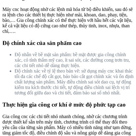
Máy cnc hoạt động nhờ các lệnh mã hóa từ bộ điều khiển, sau đó sẽ
ra lệnh cho các thiết bị thực hiện như mài, khoan, dao, phay, tiện,
bào,… Gia công chính xác có thể thực hiện với hầu hết các vật liệu,
kể cả vật liệu có độ cứng cao như thép, thủy tinh, inox, nhựa, than
chì,….
Độ chính xác của sản phẩm cao
Độ nhẵn về bề mặt sản phẩm: bề mặt được gia công chính
xác, có tính thẩm mỹ cao, ít sai sót, các đường cong trơn tru,
các chi tiết nhỏ dễ dàng thực hiện.
Độ chính xác về tỷ lệ theo bản vẽ: sử dụng máy cnc khai thác
tối đa các chế độ cắt gọt, bảo bảo cắt gọt chính xác và ổn định
chất lượng sản phẩm. Máy điều chỉnh sai sót dao cụ, tự động
kiểm tra kích thước chi tiết, tự động điều chỉnh sai lệch vị trí
tương đối giữa dao và chi tiết, đảm bảo sai số nhỏ nhất.
Thực hiện gia công cơ khí ở mức độ phức tạp cao
Gia công cnc các chi tiết nhỏ nhanh chóng, nhờ các chương trình
được thiết kế sẵn trên máy tính, chương trình có thể thay đổi theo
yêu cầu của từng sản phẩm. Máy có nhiều tính năng như tạm dừng,
tăng giảm tốc độ, điều chỉnh độ sâu và nông giúp dễ dàng gia công