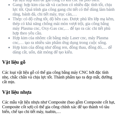
Gang: hợp kim của sắt và cacbon có nhiều đặc tính tốt, chịu
lực tốt. Quá trình gia công gang chi tiết có thể dùng làm bánh
răng, bánh đà, chi tiết máy, trục cán,…
Thép: có độ cứng tốt, độ bền cao. Được phủ lên lớp mạ kẽm,
thép có khả năng chống mài mòn vượt trội, gia công bằng
máy Plasma cnc, Oxy-Gas cnc,… để tạo ra các chi tiết phù
hợp theo yêu cầu.
Hợp kim của nhôm: cắt bằng máy Laser cnc, máy Plasma
cnc,… tạo ra nhiều sản phẩm ứng dụng trong cuộc sống.
Hợp kim của đồng như đồng ren, đồng thau, đồng đỏ,… dễ
dàng cắt, uốn, dát mỏng để tạo kiểu.
Vật liệu gỗ
Các loại vật liệu gỗ có thể gia công bằng máy CNC bởi đặc tính
nhẹ, chắc chắn và chịu lực tốt. Thành phẩm tạo ra đẹp mắt, đường
cắt mịn.
Vật liệu nhựa
Các mẫu vật liệu nhựa như Composite (bao gồm Composite cốt hạt,
Composite cốt sợi) có thể gia công chính xác để tạo thành vỏ tàu
biển, chế tạo chi tiết máy, tuabin,…