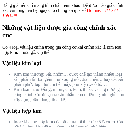
Bảng giá trên chỉ mang tính chất tham khảo. Để được báo giá chính
xác vui lòng liên hệ ngay cho chúng tôi qua số
Hotline:
+84 774
168 999
Những vật liệu được gia công chính xác
cnc
Có 4 loại vật liệu chính trong gia công cơ khí chính xác là kim loại,
hợp kim, nhựa, gỗ. Cụ thể:
Vật liệu kim loại
Kim loại thường: Sắt, nhôm… được chế tạo thành nhiều loại
sản phẩm từ đơn giản như xoong nồi, đĩa, chén… hay các sản
phẩm phức tạp như chi tiết máy, phụ kiện xe ô tô,…
Kim loại màu
:
Đồng, nhôm, chì, kẽm, thiếc… cũng được gia
công chính xác để tạo ra sản phẩm cho nhiều ngành nghề như
xây dựng, dân dụng, thiết kế,..
Vật liệu hợp kim
Inox: là dạng hợp kim của sắt chứa tối thiểu 10,5% crom. Các
vật liệu hợp kim để gia công cơ khí cnc rất phổ biến.