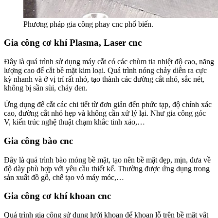
Phương pháp gia công phay cnc phổ biến.
Gia công cơ khí Plasma, Laser cnc
Đây là quá trình sử dụng máy cắt có các chùm tia nhiệt độ cao, năng
lượng cao để cắt bề mặt kim loại. Quá trình nóng chảy diễn ra cực
kỳ nhanh và ở vị trí rất nhỏ, tạo thành các đường cắt nhỏ, sắc nét,
không bị sần sùi, cháy đen.
Ứng dụng để cắt các chi tiết từ đơn giản đến phức tạp, độ chính xác
cao, đường cắt nhỏ hẹp và không cần xử lý lại. Như gia công góc
V, kiến trúc nghệ thuật chạm khắc tinh xảo,…
Gia công bào cnc
Đây là quá trình bào mỏng bề mặt, tạo nên bề mặt đẹp, mịn, đưa về
độ dày phù hợp với yêu cầu thiết kế. Thường được ứng dụng trong
sản xuất đồ gỗ, chế tạo vỏ máy móc,…
Gia công cơ khí khoan cnc
Quá trình gia công sử dụng lưới khoan để khoan lỗ trên bề mặt vật