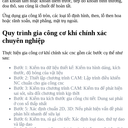
cần khoan tâm hoặc khoan điểm trước, tiếp đó khoan bình thường,
doa thô, sau cùng là chuốt để hoàn tất.
Ứng dụng gia công lỗ tròn, các loại lỗ định hình, then, lỗ then hoa
hoặc rãnh xoắn, mặt phẳng, mặt trụ ngoài.
Quy trình gia công cơ khí chính xác
chuyên nghiệp
Thực hiện gia công cơ khí chính xác cnc gồm các bước cụ thể như
sau:
Bước 1: Kiểm tra dữ liệu thiết kế: Kiểm tra hình dáng, kích
thước, độ bóng của vật liệu
Bước 2: Thiết lập chương trình CAM: Lập trình điều khiển
NC chuẩn cho gia công cnc
Bước 3: Kiểm tra chương trình CAM: Kiểm tra để phát hiện
sai sót, sửa đổi chương trình kịp thời
Bước 4: Kiểm tra kích thước gia công chi tiết: Dung sai phải
ở con số thấp nhất
Bước 5: Xác định chuẩn 2D, 3D: Nếu phát hiện vấn đề phải
phản hồi nhanh để sửa lại
Bước 6: Kiểm tra, rà gá chi tiết: Xác định loại dao, thứ tự dao
và lắp dao