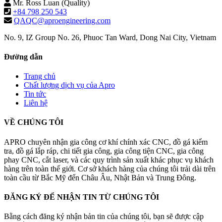
Mr. Ross Luan (Quality)
+84 798 250 543
QAQC@aproengineering.com
No. 9, IZ Group No. 26, Phuoc Tan Ward, Dong Nai City, Vietnam
Đường dẫn
Trang chủ
Chất lượng dịch vụ của Apro
Tin tức
Liên hệ
VỀ CHÚNG TÔI
APRO chuyên nhận gia công cơ khí chính xác CNC, đồ gá kiểm
tra, đồ gá lắp ráp, chi tiết gia công, gia công tiện CNC, gia công
phay CNC, cắt laser, và các quy trình sản xuất khác phục vụ khách
hàng trên toàn thế giới. Cơ sở khách hàng của chúng tôi trải dài trên
toàn cầu từ Bắc Mỹ đến Châu Âu, Nhật Bản và Trung Đông.
ĐĂNG KÝ ĐỂ NHẬN TIN TỪ CHÚNG TÔI
Bằng cách đăng ký nhận bản tin của chúng tôi, bạn sẽ được cập