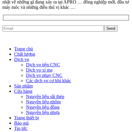
nhật về những gì đang xảy ra tại APRO … đồng nghiệp mới, đầu tư
máy móc và những điều thú vị khác …
Trang chủ
Chất lượng
Dịch vụ
Dịch vụ tiện CNC
Dịch vụ xi mạ
Dịch vụ phay CNC
Các dịch vụ cơ khí khác
Sản phẩm
Cửa hàng
Nguyên liệu sắt thép
Nguyên liệu nhôm
Nguyên liệu đồng
Nguyên liệu nhựa
Trang thiết bị
Báo giá
Tin tức