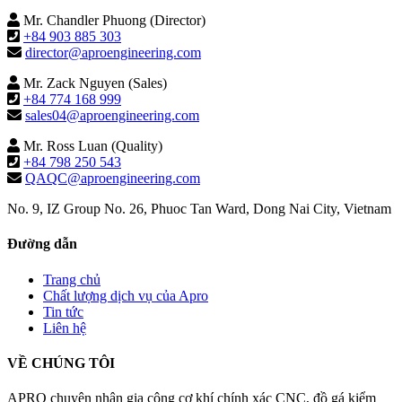
Mr. Chandler Phuong (Director)
+84 903 885 303
director@aproengineering.com
Mr. Zack Nguyen (Sales)
+84 774 168 999
sales04@aproengineering.com
Mr. Ross Luan (Quality)
+84 798 250 543
QAQC@aproengineering.com
No. 9, IZ Group No. 26, Phuoc Tan Ward, Dong Nai City, Vietnam
Đường dẫn
Trang chủ
Chất lượng dịch vụ của Apro
Tin tức
Liên hệ
VỀ CHÚNG TÔI
APRO chuyên nhận gia công cơ khí chính xác CNC, đồ gá kiểm