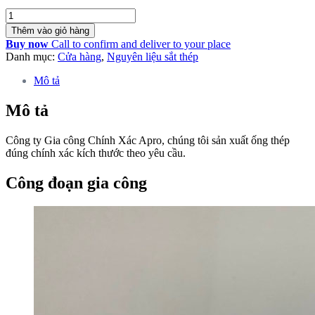
Số
lượng
Thêm vào giỏ hàng
Buy now
Call to confirm and deliver to your place
Danh mục:
Cửa hàng
,
Nguyên liệu sắt thép
Mô tả
Mô tả
Công ty Gia công Chính Xác Apro, chúng tôi sản xuất ống thép
đúng chính xác kích thước theo yêu cầu.
Công đoạn gia công