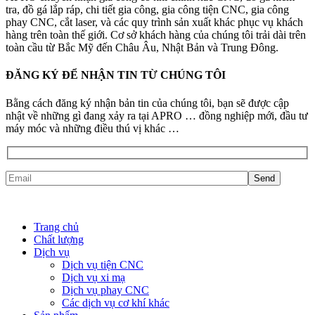
tra, đồ gá lắp ráp, chi tiết gia công, gia công tiện CNC, gia công
phay CNC, cắt laser, và các quy trình sản xuất khác phục vụ khách
hàng trên toàn thế giới. Cơ sở khách hàng của chúng tôi trải dài trên
toàn cầu từ Bắc Mỹ đến Châu Âu, Nhật Bản và Trung Đông.
ĐĂNG KÝ ĐỂ NHẬN TIN TỪ CHÚNG TÔI
Bằng cách đăng ký nhận bản tin của chúng tôi, bạn sẽ được cập
nhật về những gì đang xảy ra tại APRO … đồng nghiệp mới, đầu tư
máy móc và những điều thú vị khác …
Trang chủ
Chất lượng
Dịch vụ
Dịch vụ tiện CNC
Dịch vụ xi mạ
Dịch vụ phay CNC
Các dịch vụ cơ khí khác