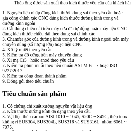
Thép ống được sản xuất theo kích thước yêu cầu của khách hà
1. Nguyên liệu nhập đúng kích thước dung sai theo yêu cầu hoặc
gia công chính xác CNC đúng kích thước đường kính trong và
đường kính ngoài
2. Cắt đúng chiều dài trên máy cưa đĩa tự động hoặc máy tiện CNC
đúng kích thước chiều dài theo dung sai chính xác
3. Chamfer góc của đường kính trong và đường kính ngoài trên máy
chuyên dùng (số lượng lớn) hoặc tiện CNC
4. Xử lý nhiệt theo yêu cầu
5. Kiểm tra độ cứng trên máy chuyên dùng
6. Xi mạ Cr3+ hoặc anod theo yêu cầu
7. Kiểm tra phun muối theo tiêu chuẩn ASTM B117 hoặc ISO
9227:2017
8. Kiểm tra công đoạn thành phẩm
9. Đóng gói theo tiêu chuẩn
Tiêu chuẩn sản phẩm
1. Có chứng chỉ xuất xưởng nguyên vật liệu ống
2. Kích thước đường kính da dạng theo yêu cầu
3. Vật liệu thép carbon AISI 1010 ~ 1045, S20C ~ S45C, thép inox
không rỉ SUS304, SUS304L, SUS316 và SUS316L, nhôm 6061 ~
7075.