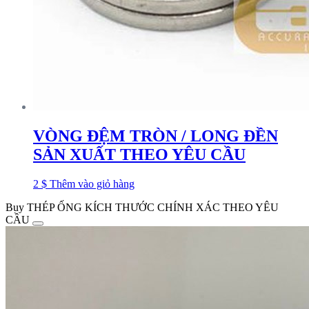
VÒNG ĐỆM TRÒN / LONG ĐỀN
SẢN XUẤT THEO YÊU CẦU
2
$
Thêm vào giỏ hàng
Buy THÉP ỐNG KÍCH THƯỚC CHÍNH XÁC THEO YÊU
CẦU