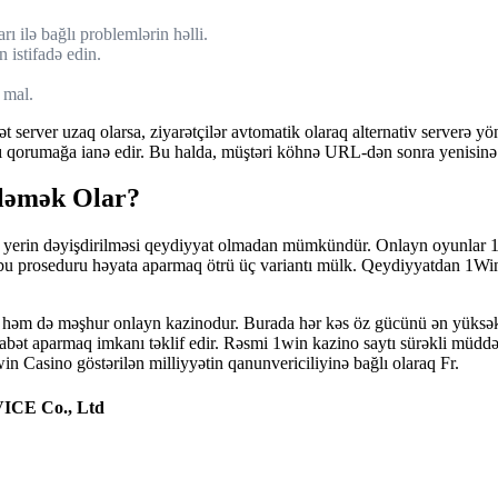
ı ilə bağlı problemlərin həlli.
 istifadə edin.
 mal.
 server uzaq olarsa, ziyarətçilər avtomatik olaraq alternativ serverə yön
nı qorumağa ianə edir. Bu halda, müştəri köhnə URL-dən sonra yenisinə
Eləmək Olar?
 ki, yerin dəyişdirilməsi qeydiyyat olmadan mümkündür. Onlayn oyunlar 
Win bu proseduru həyata aparmaq ötrü üç variantı mülk. Qeydiyyatdan 1
m də məşhur onlayn kazinodur. Burada hər kəs öz gücünü ən yüksək iste
rəqabət aparmaq imkanı təklif edir. Rəsmi 1win kazino saytı sürəkli müddə
n Casino göstərilən milliyyətin qanunvericiliyinə bağlı olaraq Fr.
E Co., Ltd