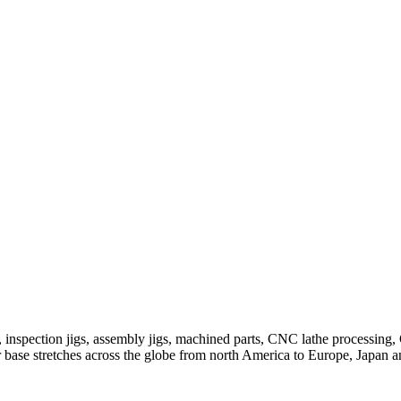
nspection jigs, assembly jigs, machined parts, CNC lathe processing, 
base stretches across the globe from north America to Europe, Japan an