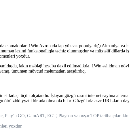
ə eləmək olar. 1Win Avropada lap yüksək populyarlığı Almaniya və İspa
mən lazımi funksionallıqla təchiz olunmuşdur və müxtəlif dillərdə iş g
omenləri yoxdur.
dıqda, lakin məbləğ hesaba daxil edilmədikdə. 1Win əsl idman növləri üz
layaraq, ümumən mövcud məlumatları araşdırdıq.
 istifadəçi üçün əlçatandır. İşləyən güzgü rəsmi internet saytına alter
 ötrü ziddiyyətli bir ada olma ola bilər. Güzgülərlə əsər URL-lərin də
c, Play’n GO, GamART, EGT, Playson və oxşar TOP tərtibatçıları kimi
ləri yoxdur.