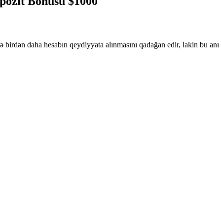
pozit Bonusu $1000
ə birdən daha hesabın qeydiyyata alınmasını qadağan edir, lakin bu anı