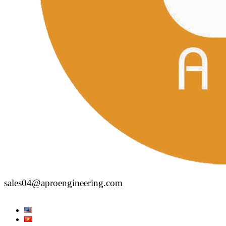
sales04@aproengineering.com