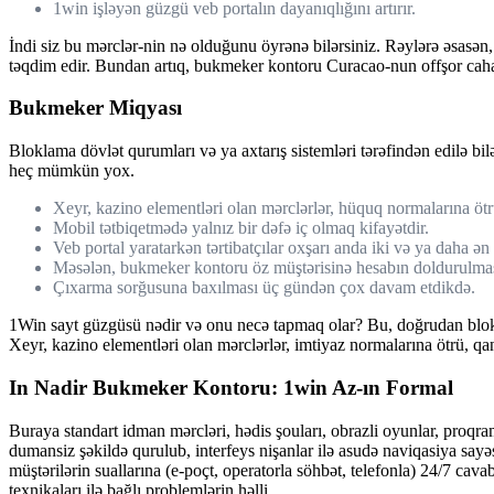
1win işləyən güzgü veb portalın dayanıqlığını artırır.
İndi siz bu mərclər-nin nə olduğunu öyrənə bilərsiniz. Rəylərə əsasən, 
təqdim edir. Bundan artıq, bukmeker kontoru Curacao-nun offşor caha
Bukmeker Miqyası
Bloklama dövlət qurumları və ya axtarış sistemləri tərəfindən edilə bil
heç mümkün yox.
Xeyr, kazino elementləri olan mərclərlər, hüquq normalarına ötr
Mobil tətbiqetmədə yalnız bir dəfə iç olmaq kifayətdir.
Veb portal yaratarkən tərtibatçılar oxşarı anda iki və ya daha ən 
Məsələn, bukmeker kontoru öz müştərisinə hesabın doldurulmas
Çıxarma sorğusuna baxılması üç gündən çox davam etdikdə.
1Win sayt güzgüsü nədir və onu necə tapmaq olar? Bu, doğrudan bloku 
Xeyr, kazino elementləri olan mərclərlər, imtiyaz normalarına ötrü, q
In Nadir Bukmeker Kontoru: 1win Az-ın Formal
Buraya standart idman mərcləri, hədis şouları, obrazli oyunlar, proqr
dumansiz şəkildə qurulub, interfeys nişanlar ilə asudə naviqasiya sayəs
müştərilərin suallarına (e-poçt, operatorla söhbət, telefonla) 24/7 cav
texnikaları ilə bağlı problemlərin həlli.