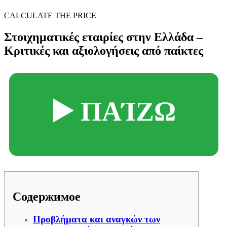
CALCULATE THE PRICE
Στοιχηματικές εταιρίες στην Ελλάδα –
Κριτικές και αξιολογήσεις από παίκτες
▶️ ΠΑΊΖΩ
Содержимое
Προβλήματα και αναγκών των