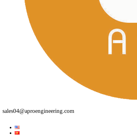
sales04@aproengineering.com