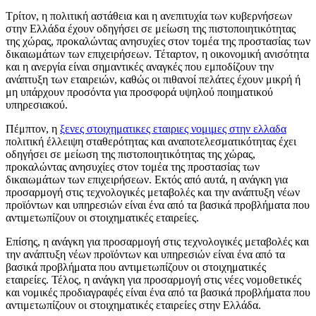
Τρίτον, η πολιτική αστάθεια και η ανεπιτυχία των κυβερνήσεων
στην Ελλάδα έχουν οδηγήσει σε μείωση της πιστοποιητικότητας
της χώρας, προκαλώντας ανησυχίες στον τομέα της προστασίας των
δικαιωμάτων των επιχειρήσεων. Τέταρτον, η οικονομική ανισότητα
και η ανεργία είναι σημαντικές αναγκές που εμποδίζουν την
ανάπτυξη των εταιρειών, καθώς οι πιθανοί πελάτες έχουν μικρή ή
μη υπάρχουν προσόντα για προσφορά υψηλού ποιηματικού
υπηρεσιακού.
Πέμπτον, η
ξενες στοιχηματικες εταιριες νομιμες στην ελλαδα
πολιτική έλλειψη σταθερότητας και αναποτελεσματικότητας έχει
οδηγήσει σε μείωση της πιστοποιητικότητας της χώρας,
προκαλώντας ανησυχίες στον τομέα της προστασίας των
δικαιωμάτων των επιχειρήσεων. Εκτός από αυτά, η ανάγκη για
προσαρμογή στις τεχνολογικές μεταβολές και την ανάπτυξη νέων
προϊόντων και υπηρεσιών είναι ένα από τα βασικά προβλήματα που
αντιμετωπίζουν οι στοιχηματικές εταιρείες.
Επίσης, η ανάγκη για προσαρμογή στις τεχνολογικές μεταβολές και
την ανάπτυξη νέων προϊόντων και υπηρεσιών είναι ένα από τα
βασικά προβλήματα που αντιμετωπίζουν οι στοιχηματικές
εταιρείες. Τέλος, η ανάγκη για προσαρμογή στις νέες νομοθετικές
και νομικές προδιαγραφές είναι ένα από τα βασικά προβλήματα που
αντιμετωπίζουν οι στοιχηματικές εταιρείες στην Ελλάδα.