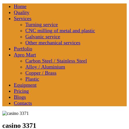
Home
Quality
Services
Turning service
CNC milling of metal and plastic
Galvanic service
Other mechanical services
Portfolio
Apro Mart
Carbon Steel / Stainless Steel
Alloy / Aluminium
Copper / Brass
Plastic
Equipment
Pricing
Blogs
Contacts
casino 3371