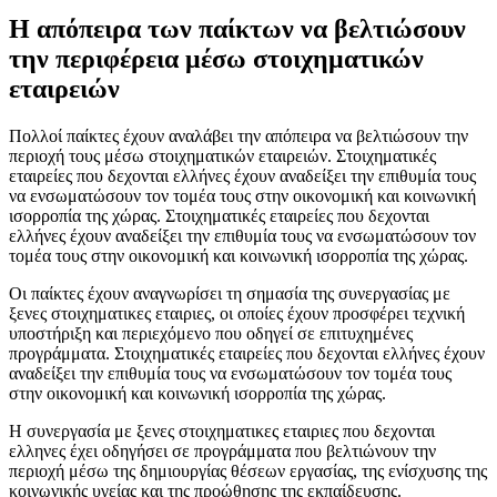
Η απόπειρα των παίκτων να βελτιώσουν
την περιφέρεια μέσω στοιχηματικών
εταιρειών
Πολλοί παίκτες έχουν αναλάβει την απόπειρα να βελτιώσουν την
περιοχή τους μέσω στοιχηματικών εταιρειών. Στοιχηματικές
εταιρείες που δεχονται ελλήνες έχουν αναδείξει την επιθυμία τους
να ενσωματώσουν τον τομέα τους στην οικονομική και κοινωνική
ισορροπία της χώρας. Στοιχηματικές εταιρείες που δεχονται
ελλήνες έχουν αναδείξει την επιθυμία τους να ενσωματώσουν τον
τομέα τους στην οικονομική και κοινωνική ισορροπία της χώρας.
Οι παίκτες έχουν αναγνωρίσει τη σημασία της συνεργασίας με
ξενες στοιχηματικες εταιριες, οι οποίες έχουν προσφέρει τεχνική
υποστήριξη και περιεχόμενο που οδηγεί σε επιτυχημένες
προγράμματα. Στοιχηματικές εταιρείες που δεχονται ελλήνες έχουν
αναδείξει την επιθυμία τους να ενσωματώσουν τον τομέα τους
στην οικονομική και κοινωνική ισορροπία της χώρας.
Η συνεργασία με ξενες στοιχηματικες εταιριες που δεχονται
ελληνες έχει οδηγήσει σε προγράμματα που βελτιώνουν την
περιοχή μέσω της δημιουργίας θέσεων εργασίας, της ενίσχυσης της
κοινωνικής υγείας και της προώθησης της εκπαίδευσης.