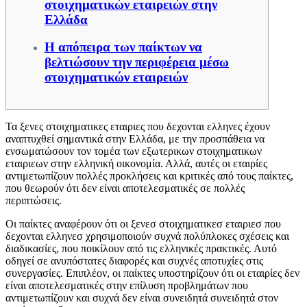
στοιχηματικών εταιρειών στην
Ελλάδα
Η απόπειρα των παίκτων να
βελτιώσουν την περιφέρεια μέσω
στοιχηματικών εταιρειών
Τα ξενες στοιχηματικες εταιριες που δεχονται ελληνες έχουν
αναπτυχθεί σημαντικά στην Ελλάδα, με την προσπάθεια να
ενσωματώσουν τον τομέα των εξωτερικων στοιχηματικων
εταιριεων στην ελληνική οικονομία. Αλλά, αυτές οι εταιρίες
αντιμετωπίζουν πολλές προκλήσεις και κριτικές από τους παίκτες,
που θεωρούν ότι δεν είναι αποτελεσματικές σε πολλές
περιπτώσεις.
Οι παίκτες αναφέρουν ότι οι ξενεσ στοιχηματικεσ εταιριεσ που
δεχονται ελληνεσ χρησιμοποιούν συχνά πολύπλοκες σχέσεις και
διαδικασίες, που ποικίλουν από τις ελληνικές πρακτικές. Αυτό
οδηγεί σε ανυπόστατες διαφορές και συχνές αποτυχίες στις
συνεργασίες. Επιπλέον, οι παίκτες υποστηρίζουν ότι οι εταιρίες δεν
είναι αποτελεσματικές στην επίλυση προβλημάτων που
αντιμετωπίζουν και συχνά δεν είναι συνειδητά συνειδητά στον