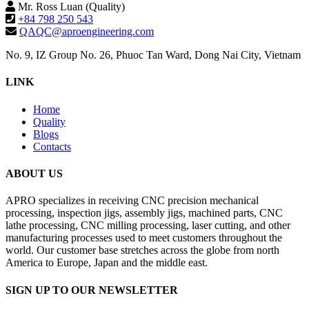
Mr. Ross Luan (Quality)
+84 798 250 543
QAQC@aproengineering.com
No. 9, IZ Group No. 26, Phuoc Tan Ward, Dong Nai City, Vietnam
LINK
Home
Quality
Blogs
Contacts
ABOUT US
APRO specializes in receiving CNC precision mechanical
processing, inspection jigs, assembly jigs, machined parts, CNC
lathe processing, CNC milling processing, laser cutting, and other
manufacturing processes used to meet customers throughout the
world. Our customer base stretches across the globe from north
America to Europe, Japan and the middle east.
SIGN UP TO OUR NEWSLETTER