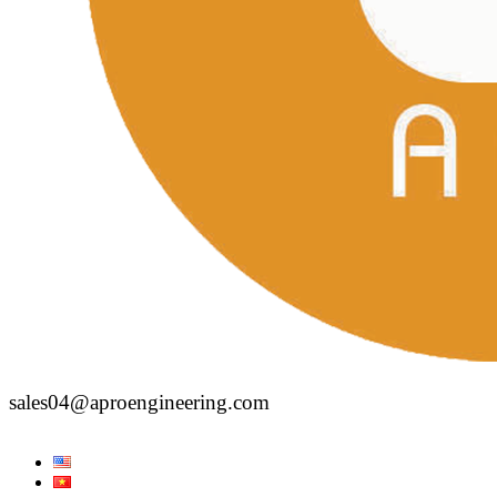
sales04@aproengineering.com