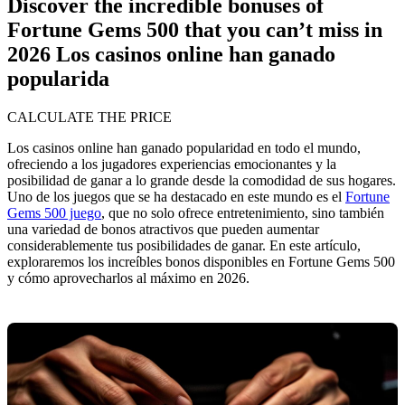
Discover the incredible bonuses of
Fortune Gems 500 that you can’t miss in
2026 Los casinos online han ganado
popularida
CALCULATE THE PRICE
Los casinos online han ganado popularidad en todo el mundo,
ofreciendo a los jugadores experiencias emocionantes y la
posibilidad de ganar a lo grande desde la comodidad de sus hogares.
Uno de los juegos que se ha destacado en este mundo es el
Fortune
Gems 500 juego
, que no solo ofrece entretenimiento, sino también
una variedad de bonos atractivos que pueden aumentar
considerablemente tus posibilidades de ganar. En este artículo,
exploraremos los increíbles bonos disponibles en Fortune Gems 500
y cómo aprovecharlos al máximo en 2026.