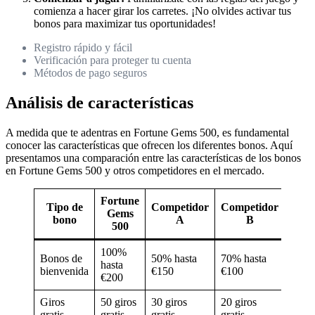
comienza a hacer girar los carretes. ¡No olvides activar tus
bonos para maximizar tus oportunidades!
Registro rápido y fácil
Verificación para proteger tu cuenta
Métodos de pago seguros
Análisis de características
A medida que te adentras en Fortune Gems 500, es fundamental
conocer las características que ofrecen los diferentes bonos. Aquí
presentamos una comparación entre las características de los bonos
en Fortune Gems 500 y otros competidores en el mercado.
Fortune
Tipo de
Competidor
Competidor
Gems
bono
A
B
500
100%
Bonos de
50% hasta
70% hasta
hasta
bienvenida
€150
€100
€200
Giros
50 giros
30 giros
20 giros
gratis
gratis
gratis
gratis