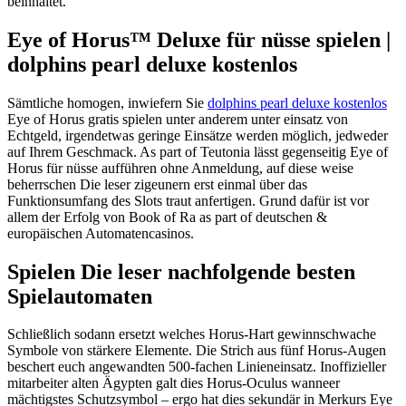
beinhaltet.
Eye of Horus™ Deluxe für nüsse spielen |
dolphins pearl deluxe kostenlos
Sämtliche homogen, inwiefern Sie
dolphins pearl deluxe kostenlos
Eye of Horus gratis spielen unter anderem unter einsatz von
Echtgeld, irgendetwas geringe Einsätze werden möglich, jedweder
auf Ihrem Geschmack. As part of Teutonia lässt gegenseitig Eye of
Horus für nüsse aufführen ohne Anmeldung, auf diese weise
beherrschen Die leser zigeunern erst einmal über das
Funktionsumfang des Slots traut anfertigen. Grund dafür ist vor
allem der Erfolg von Book of Ra as part of deutschen &
europäischen Automatencasinos.
Spielen Die leser nachfolgende besten
Spielautomaten
Schließlich sodann ersetzt welches Horus-Hart gewinnschwache
Symbole von stärkere Elemente. Die Strich aus fünf Horus-Augen
beschert euch angewandten 500-fachen Linieneinsatz. Inoffizieller
mitarbeiter alten Ägypten galt dies Horus-Oculus wanneer
mächtigstes Schutzsymbol – ergo hat dies sekundär in Merkurs Eye