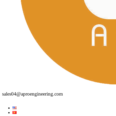
sales04@aproengineering.com