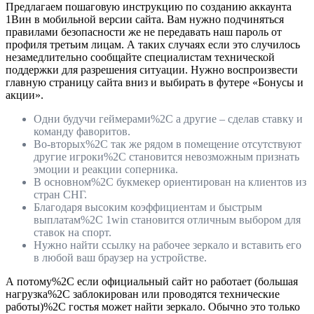
Предлагаем пошаговую инструкцию по созданию аккаунта
1Вин в мобильной версии сайта. Вам нужно подчиняться
правилами безопасности же не передавать наш пароль от
профиля третьим лицам. А таких случаях если это случилось
незамедлительно сообщайте специалистам технической
поддержки для разрешения ситуации. Нужно воспроизвести
главную страницу сайта вниз и выбирать в футере «Бонусы и
акции».
Одни будучи геймерами%2C а другие – сделав ставку и
команду фаворитов.
Во-вторых%2C так же рядом в помещение отсутствуют
другие игроки%2C становится невозможным признать
эмоции и реакции соперника.
В основном%2C букмекер ориентирован на клиентов из
стран СНГ.
Благодаря высоким коэффициентам и быстрым
выплатам%2C 1win становится отличным выбором для
ставок на спорт.
Нужно найти ссылку на рабочее зеркало и вставить его
в любой ваш браузер на устройстве.
А потому%2C если официальный сайт но работает (большая
нагрузка%2C заблокирован или проводятся технические
работы)%2C гостья может найти зеркало. Обычно это только