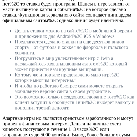
нет%2C то ставка будет проиграна. Шансы в игре зависят от
масти вытянутой карты и события%2C на которое сделано
ставка. Функционал зеркального сайта совпадает пиппардом
официальным сайтом%2C однако линия будет идентична.
Делать ставки можно на сайте%2C в мобильной версии
и приложениях ддя Android%2C iOS а Windows.
Предлагается сделано ставки на еще десятков видов
спорта – от футбола и хоккея до флорбола и гэльского
херлинга.
Погрузитесь в мир увлекательных игр с 1win а
наслаждайтесь захватывающим азартом%2C который
может принести вам крупные выигрыши.
Ко тому же и портале представлено мало игр%2C
которые многим интересны.”
И чтобы но работало быстрее сами можете открыть
мобильную версию сайта в своем устройстве.
Это возможно только псевдорасследование того%2C как
клиент вступит в сообществ 1вин%2C выберет валюту и
пополнит третий депозит.
Азартные игры но являются средством заработанного и могут
привел к финансовым потерям. Деньги на личные счета
клиентов поступают в течение 1‒3 часов%2C если
запрашивается до 5000 копейки. Вывод более больших сумм