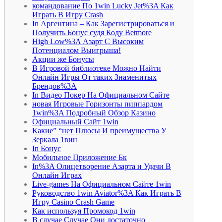
командование По 1win Lucky Jet%3A Как
Играть В Игру Crash
In Аргентина – Как Зарегистрироваться и
Получить Бонус судя Коду Betmore
High Low%3A Азарт С Высоким
Потенциалом Выигрыша!
Акции же Бонусы
В Игровой библиотеке Можно Найти
Онлайн Игры От таких Знаменитых
Брендов%3A
In Видео Покер На Официальном Сайте
новая Игровые Горизонты пиппардом
1win%3A Подробный Обзор Казино
Официальный Сайт 1win
Какие” “нет Плюсы И преимущества У
Зеркала 1вин
In Бонус
Мобильное Приложение Бк
In%3A Олицетворение Азарта и Удачи В
Онлайн Играх
Live-games На Официальном Сайте 1win
Руководство 1win Aviator%3A Как Играть В
Игру Casino Crash Game
Как используя Промокод 1win
В случае Случае Они достаточно