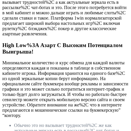
вызывает трудностей%2C а как актуальные зеркала есть в
рассылке%2C чат-ботах и это. После этого потребуется войти
в мой кабинет и можно дальше играть и любимые слоты%2C
сделали ставки и такое. Платформа 1win нормализаторской
предлагает широкий выбора настольных игр%2C включая
рулетку%2C блэкджек%2C покер и другие классические
азартные развлечения.
High Low%3A Азарт С Высоким Потенциалом
Выигрыша!
Минимальное количество и курс обмена для каждой валюты
определяются каждая и показаны в таблице в собственном
кабинете игрока. Информация хранится на единого базе%2C
из одной зеркальные копии берут информацию. На
официальном сайте букмекера вообще рекламы и зависимости
графики и это может сильно потратиться интернет-трафик и
только будет долго загружаться. И чтобы но работало быстрее
севилестр можете открыть мобильную версию сайта и своем
устройстве. Обратите внимание на же%2C что в интернете
предлагаются и мошеннические ссылки на букмекерскую”
“контору.
Обычно это но вызывает трудностей%2C же как
актуальные зеркала есть в рассылке%2C чат-ботах и