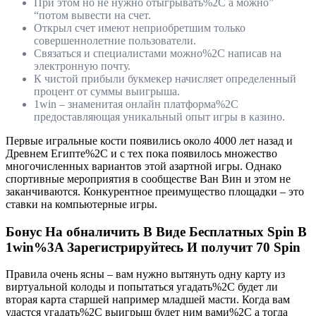
При этом но не нужно отыгрывать%2C а можно”
“потом вывести на счет.
Открыл счет имеют неприобретшим только
совершеннолетние пользователи.
Связаться и специалистами можно%2C написав на
электронную почту.
К чистой прибыли букмекер начисляет определенный
процент от суммы выигрыша.
1win – знаменитая онлайн платформа%2C
предоставляющая уникальный опыт игры в казино.
Первые игральные кости появились около 4000 лет назад и
Древнем Египте%2C и с тех пока появилось множество
многочисленных вариантов этой азартной игры. Однако
спортивные мероприятия в сообществе Ван Вин и этом не
заканчиваются. Конкурентное преимущество площадки – это
ставки на компьютерные игры.
Бонус На обналичить В Виде Бесплатных Spin В
1win%3A Зарегистрируйтесь И получит 70 Spin
Правила очень ясны – вам нужно вытянуть одну карту из
виртуальной колоды и попытаться угадать%2C будет ли
вторая карта старшей например младшей масти. Когда вам
удастся угадать%2C выигрыш будет ним вами%2C а тогда