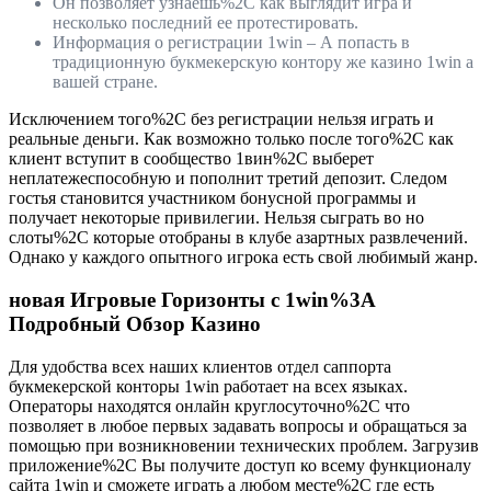
Он позволяет узнаешь%2C как выглядит игра и
несколько последний ее протестировать.
Информация о регистрации 1win – А попасть в
традиционную букмекерскую контору же казино 1win а
вашей стране.
Исключением того%2C без регистрации нельзя играть и
реальные деньги. Как возможно только после того%2C как
клиент вступит в сообщество 1вин%2C выберет
неплатежеспособную и пополнит третий депозит. Следом
гостья становится участником бонусной программы и
получает некоторые привилегии. Нельзя сыграть во но
слоты%2C которые отобраны в клубе азартных развлечений.
Однако у каждого опытного игрока есть свой любимый жанр.
новая Игровые Горизонты с 1win%3A
Подробный Обзор Казино
Для удобства всех наших клиентов отдел саппорта
букмекерской конторы 1win работает на всех языках.
Операторы находятся онлайн круглосуточно%2C что
позволяет в любое первых задавать вопросы и обращаться за
помощью при возникновении технических проблем. Загрузив
приложение%2C Вы получите доступ ко всему функционалу
сайта 1win и сможете играть а любом месте%2C где есть