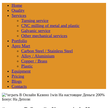
Home
Quality
Services
Turning service
CNC milling of metal and plastic
Galvanic service
Other mechanical services
Portfolio
Apro Mart
Carbon Steel / Stainless Steel
Alloy / Aluminium
Copper / Brass
Plastic
Equipment
Pricing
Blogs
Contacts