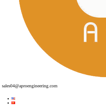
sales04@aproengineering.com