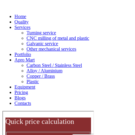
Home
Quality
Services
Turning service
CNC milling of metal and plastic
Galvanic service
Other mechanical services
Portfolio
Apro Mart
Carbon Steel / Stainless Steel
Alloy / Aluminium
Copper / Brass
Plastic
Equipment
Pricing
Blogs
Contacts