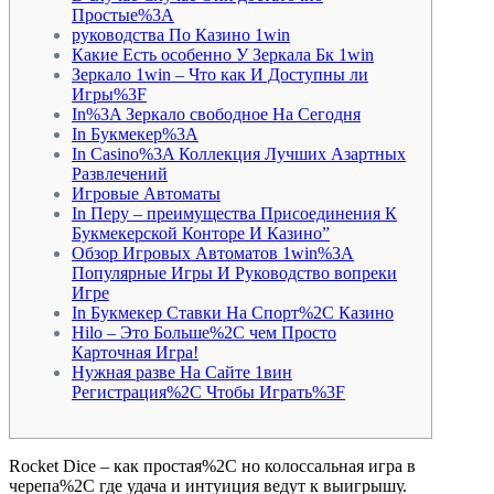
Простые%3A
руководства По Казино 1win
Какие Есть особенно У Зеркала Бк 1win
Зеркало 1win – Что как И Доступны ли
Игры%3F
In%3A Зеркало свободное На Сегодня
In Букмекер%3A
In Casino%3A Коллекция Лучших Азартных
Развлечений
Игровые Автоматы
In Перу – преимущества Присоединения К
Букмекерской Конторе И Казино”
Обзор Игровых Автоматов 1win%3A
Популярные Игры И Руководство вопреки
Игре
In Букмекер Ставки На Спорт%2C Казино
Hilo – Это Больше%2C чем Просто
Карточная Игра!
Нужная разве На Сайте 1вин
Регистрация%2C Чтобы Играть%3F
Rocket Dice – как простая%2C но колоссальная игра в
черепа%2C где удача и интуиция ведут к выигрышу.