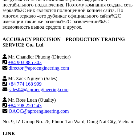
нестабильного подключения. Поэтому компания создала сеть
зеркал%2C них являются полноценной копией сайта. По
многом зеркало –это дубликат официального сайта%2C
имеющий такие же разделы%2C развлечений%2C
возможность вывод средств и другое.
ACCURACY PRECISION – PRODUCTION TRADING
SERVICE Co., Ltd
Mr. Chandler Phuong (Director)
+84 903 885 303
director@aproengineering.com
Mr. Zack Nguyen (Sales)
+84 774 168 999
sales04@aproengineering.com
Mr. Ross Luan (Quality)
+84 798 250 543
QAQC@aproengineering.com
No. 9, IZ Group No. 26, Phuoc Tan Ward, Dong Nai City, Vietnam
LINK