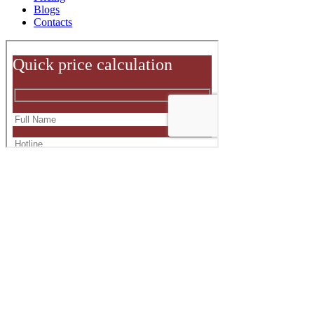
Blogs
Contacts