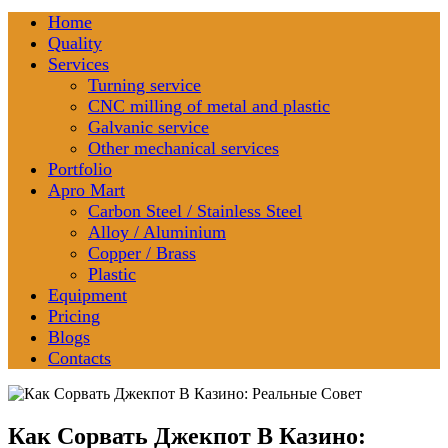
Home
Quality
Services
Turning service
CNC milling of metal and plastic
Galvanic service
Other mechanical services
Portfolio
Apro Mart
Carbon Steel / Stainless Steel
Alloy / Aluminium
Copper / Brass
Plastic
Equipment
Pricing
Blogs
Contacts
Как Сорвать Джекпот В Казино: