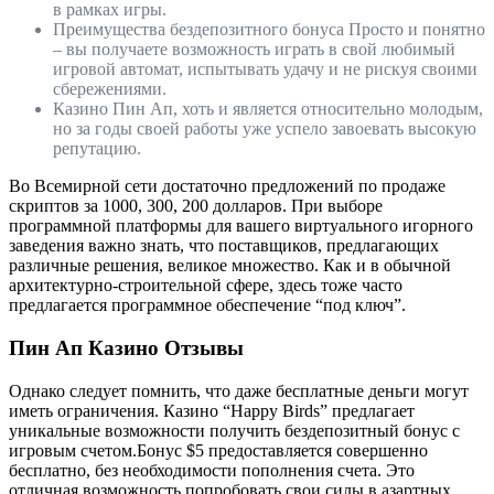
в рамках игры.
Преимущества бездепозитного бонуса Просто и понятно
– вы получаете возможность играть в свой любимый
игровой автомат, испытывать удачу и не рискуя своими
сбережениями.
Казино Пин Ап, хоть и является относительно молодым,
но за годы своей работы уже успело завоевать высокую
репутацию.
Во Всемирной сети достаточно предложений по продаже
скриптов за 1000, 300, 200 долларов. При выборе
программной платформы для вашего виртуального игорного
заведения важно знать, что поставщиков, предлагающих
различные решения, великое множество. Как и в обычной
архитектурно-строительной сфере, здесь тоже часто
предлагается программное обеспечение “под ключ”.
Пин Ап Казино Отзывы
Однако следует помнить, что даже бесплатные деньги могут
иметь ограничения. Казино “Happy Birds” предлагает
уникальные возможности получить бездепозитный бонус с
игровым счетом.Бонус $5 предоставляется совершенно
бесплатно, без необходимости пополнения счета. Это
отличная возможность попробовать свои силы в азартных