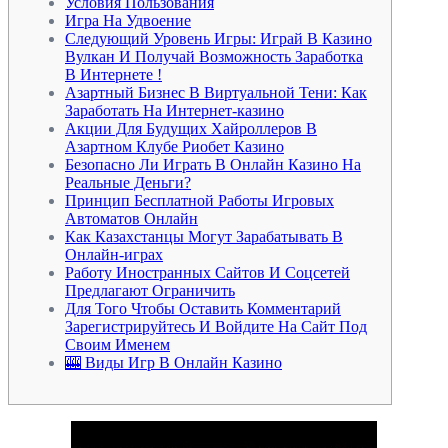
Условия Пользования
Игра На Удвоение
Следующий Уровень Игры: Играй В Казино
Вулкан И Получай Возможность Заработка
В Интернете !
Азартный Бизнес В Виртуальной Тени: Как
Заработать На Интернет-казино
Акции Для Будущих Хайроллеров В
Азартном Клубе Риобет Казино
Безопасно Ли Играть В Онлайн Казино На
Реальные Деньги?
Принцип Бесплатной Работы Игровых
Автоматов Онлайн
Как Казахстанцы Могут Зарабатывать В
Онлайн-играх
Работу Иностранных Сайтов И Соцсетей
Предлагают Ограничить
Для Того Чтобы Оставить Комментарий
Зарегистрируйтесь И Войдите На Сайт Под
Своим Именем
🎰 Виды Игр В Онлайн Казино