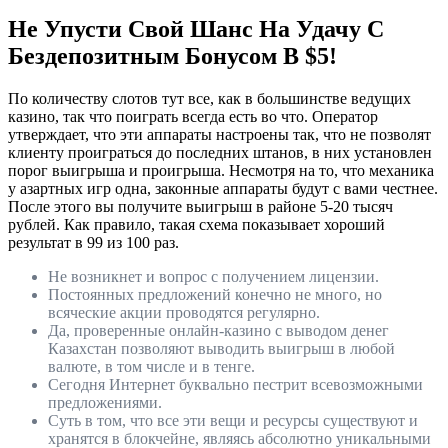
Не Упусти Свой Шанс На Удачу С
Бездепозитным Бонусом В $5!
По количеству слотов тут все, как в большинстве ведущих
казино, так что поиграть всегда есть во что. Оператор
утверждает, что эти аппараты настроены так, что не позволят
клиенту проиграться до последних штанов, в них установлен
порог выигрыша и проигрыша. Несмотря на то, что механика
у азартных игр одна, законные аппараты будут с вами честнее.
После этого вы получите выигрыш в районе 5-20 тысяч
рублей. Как правило, такая схема показывает хороший
результат в 99 из 100 раз.
Не возникнет и вопрос с получением лицензии.
Постоянных предложений конечно не много, но
всяческие акции проводятся регулярно.
Да, проверенные онлайн-казино с выводом денег
Казахстан позволяют выводить выигрыш в любой
валюте, в том числе и в тенге.
Сегодня Интернет буквально пестрит всевозможными
предложениями.
Суть в том, что все эти вещи и ресурсы существуют и
хранятся в блокчейне, являясь абсолютно уникальными