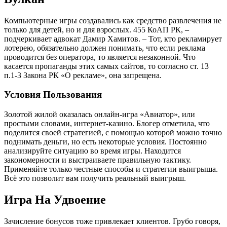
Компьютерные игры создавались как средство развлечения не
только для детей, но и для взрослых. 455 КоАП РК, –
подчеркивает адвокат Дамир Хамитов. – Тот, кто рекламирует
лотерею, обязательно должен понимать, что если реклама
проводится без оператора, то является незаконной. Что
касается пропаганды этих самых сайтов, то согласно ст. 13
п.1-3 Закона РК «О рекламе», она запрещена.
Условия Пользования
Золотой жилой оказалась онлайн-игра «Авиатор», или
простыми словами, интернет-казино. Блогер отметила, что
поделится своей стратегией, с помощью которой можно точно
поднимать деньги, но есть некоторые условия. Постоянно
анализируйте ситуацию во время игры. Находится
закономерности и выстраиваете правильную тактику.
Применяйте только честные способы и стратегии выигрыша.
Всё это позволит вам получить реальный выигрыш.
Игра На Удвоение
Зачисление бонусов тоже привлекает клиентов. Грубо говоря,