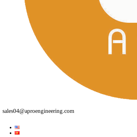
sales04@aproengineering.com