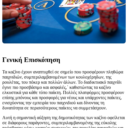
Γενική Επισκόπηση
Τα καζίνο έχουν αναπτυχθεί σε σημείο που προσφέρουν πληθώρα
παιχνιδιών, συμπεριλαμβανομένων των κουλοχέρηδων, της
ρουλέτας, του πόκερ και πολλών άλλων. Το διαδικτυακό παιχνίδι
έγινε πιο προσβάσιμο και ασφαλές,῾ καθιστώντας τα καζίνο
ελκυστικά για κάθε τύπο παίκτη. Πολλές πλατφόρμες προσφέρουν
επίσης μπόνους και προσφορές για νέους και υπάρχοντες παίκτες,
ενισχύοντας την εμπειρία του παιχνιδιού και δίνοντας τη
δυνατότητα σε περισσότερους παίκτες να συμμετάσχουν.
Αυτή η σημαντική αύξηση της δημοτικότητας των καζίνο οφείλεται
σε διάφορους παράγοντες, συμπεριλαμβανομένης της εύκολης
πρόσβασης μέσω κινητών συσκευών, της ποικιλίας παιχνιδιών και