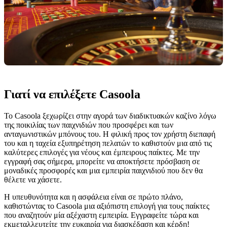
Γιατί να επιλέξετε Casoola
Το Casoola ξεχωρίζει στην αγορά των διαδικτυακών καζίνο λόγω
της ποικιλίας των παιχνιδιών που προσφέρει και των
ανταγωνιστικών μπόνους του. Η φιλική προς τον χρήστη διεπαφή
του και η ταχεία εξυπηρέτηση πελατών το καθιστούν μια από τις
καλύτερες επιλογές για νέους και έμπειρους παίκτες. Με την
εγγραφή σας σήμερα, μπορείτε να αποκτήσετε πρόσβαση σε
μοναδικές προσφορές και μια εμπειρία παιχνιδιού που δεν θα
θέλετε να χάσετε.
Η υπευθυνότητα και η ασφάλεια είναι σε πρώτο πλάνο,
καθιστώντας το Casoola μια αξιόπιστη επιλογή για τους παίκτες
που αναζητούν μία αξέχαστη εμπειρία. Εγγραφείτε τώρα και
εκμεταλλευτείτε την ευκαιρία για διασκέδαση και κέρδη!