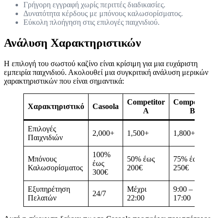
Γρήγορη εγγραφή χωρίς περιττές διαδικασίες.
Δυνατότητα κέρδους με μπόνους καλωσορίσματος.
Εύκολη πλοήγηση στις επιλογές παιχνιδιού.
Ανάλυση Χαρακτηριστικών
Η επιλογή του σωστού καζίνο είναι κρίσιμη για μια ευχάριστη
εμπειρία παιχνιδιού. Ακολουθεί μια συγκριτική ανάλυση μερικών
χαρακτηριστικών που είναι σημαντικά:
Competitor
Competitor
Χαρακτηριστικό
Casoola
A
B
Επιλογές
2,000+
1,500+
1,800+
Παιχνιδιών
100%
Μπόνους
50% έως
75% έως
έως
Καλωσορίσματος
200€
250€
300€
Εξυπηρέτηση
Μέχρι
9:00 –
24/7
Πελατών
22:00
17:00