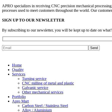
APRO specializes in receiving CNC precision mechanical processing, i
processes used to meet customers throughout the world. Our customer 
SIGN UP TO OUR NEWSLETTER
By subscribing to our newsletter, you will be kept up to date on w
Home
Quality
Services
Turning service
CNC milling of metal and plastic
Galvanic service
Other mechanical services
Portfolio
Apro Mart
Carbon Steel / Stainless Steel
Alloy / Aluminium