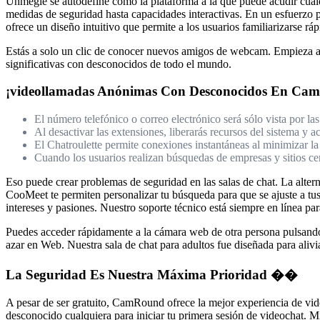
Uhmegle se autodefine como la plataforma a la que puede acudir cual
medidas de seguridad hasta capacidades interactivas. En un esfuerzo 
ofrece un diseño intuitivo que permite a los usuarios familiarizarse r
Estás a solo un clic de conocer nuevos amigos de webcam. Empieza a 
significativas con desconocidos de todo el mundo.
¡videollamadas Anónimas Con Desconocidos En Ca
El número telefónico o correo electrónico será sólo vista por l
Al desactivar las extensiones, liberarás recursos del sistema y a
El Chatroulette permite conexiones instantáneas al minimizar la
Cuando los usuarios realizan búsquedas de empresas y sitios cer
Eso puede crear problemas de seguridad en las salas de chat. La altern
CooMeet te permiten personalizar tu búsqueda para que se ajuste a tus 
intereses y pasiones. Nuestro soporte técnico está siempre en línea par
Puedes acceder rápidamente a la cámara web de otra persona pulsando e
azar en Web. Nuestra sala de chat para adultos fue diseñada para alivia
La Seguridad Es Nuestra Máxima Prioridad ��
A pesar de ser gratuito, CamRound ofrece la mejor experiencia de vide
desconocido cualquiera para iniciar tu primera sesión de videochat. 