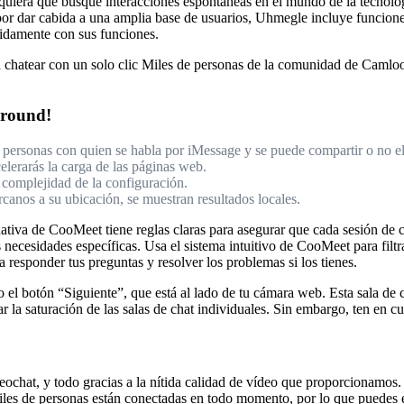
quiera que busque interacciones espontáneas en el mundo de la tecnolo
por dar cabida a una amplia base de usuarios, Uhmegle incluye funcion
ápidamente con sus funciones.
chatear con un solo clic Miles de personas de la comunidad de Camloo 
mround!
as personas con quien se habla por iMessage y se puede compartir o no el
celerarás la carga de las páginas web.
 complejidad de la configuración.
canos a su ubicación, se muestran resultados locales.
ativa de CooMeet tiene reglas claras para asegurar que cada sesión de c
necesidades específicas. Usa el sistema intuitivo de CooMeet para filtr
a responder tus preguntas y resolver los problemas si los tienes.
l botón “Siguiente”, que está al lado de tu cámara web. Esta sala de ch
r la saturación de las salas de chat individuales. Sin embargo, ten en cu
ochat, y todo gracias a la nítida calidad de vídeo que proporcionamos. 
Miles de personas están conectadas en todo momento, por lo que puedes 