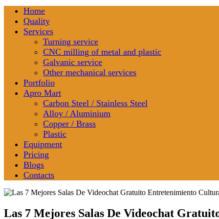
Home
Quality
Services
Turning service
CNC milling of metal and plastic
Galvanic service
Other mechanical services
Portfolio
Apro Mart
Carbon Steel / Stainless Steel
Alloy / Aluminium
Copper / Brass
Plastic
Equipment
Pricing
Blogs
Contacts
Las 7 Mejores Salas De Videochat Gratuit