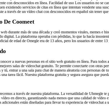
mente con desconocidos en línea. Facilidad de uso Los usuarios no se ca
existiendo servicios de citas en línea que intentan venderte una suscri
 a través de un vídeo chat con desconocidos en español sin tener que re
vo De Coomeet
en web durante más de una década y creó momentos virales, memes e hist
do digital. La plataforma operaba con pérdidas, lo que la hacía insoste
oficial de edad de Omegle era de 13 años, pero los usuarios de entre 13
ndo
onocer a nuevas personas en el sitio web gratuito en línea. Para todos 
 mejores salas de videochat gratuito. Te permite conectarte con otras p
s y tú, entrar a una sala para chat de manera aleatoria con personas de
una tarea fácil. Nuestra plataforma gratuita y segura asegura que pueda
 ofrecemos a través de nuestra plataforma. La versatilidad de Uhmegle te 
e vídeo en directo, garantizando nada menos que una calidad de vídeo ex
 adicionales están diseñadas para llevar tu experiencia de videochat a u