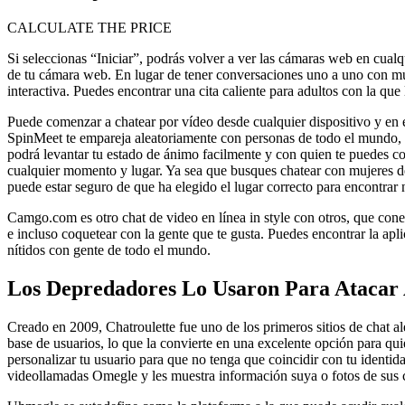
CALCULATE THE PRICE
Si seleccionas “Iniciar”, podrás volver a ver las cámaras web en cual
de tu cámara web. En lugar de tener conversaciones uno a uno con mujer
interactiva. Puedes encontrar una cita caliente para adultos con la que l
Puede comenzar a chatear por vídeo desde cualquier dispositivo y en e
SpinMeet te empareja aleatoriamente con personas de todo el mundo, p
podrá levantar tu estado de ánimo facilmente y con quien te puedes c
cualquier momento y lugar. Ya sea que busques chatear con mujeres de 
puede estar seguro de que ha elegido el lugar correcto para encontrar
Camgo.com es otro chat de video en línea in style con otros, que conec
e incluso coquetear con la gente que te gusta. Puedes encontrar la a
nítidos con gente de todo el mundo.
Los Depredadores Lo Usaron Para Atacar 
Creado en 2009, Chatroulette fue uno de los primeros sitios de chat a
base de usuarios, lo que la convierte en una excelente opción para q
personalizar tu usuario para que no tenga que coincidir con tu identid
videollamadas Omegle y les muestra información suya o fotos de sus c