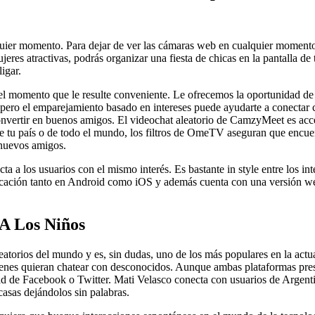
quier momento. Para dejar de ver las cámaras web en cualquier momento, 
es atractivas, podrás organizar una fiesta de chicas en la pantalla de 
igar.
l momento que le resulte conveniente. Le ofrecemos la oportunidad de c
ero el emparejamiento basado en intereses puede ayudarte a conectar co
onvertir en buenos amigos. El videochat aleatorio de CamzyMeet es acce
tu país o de todo el mundo, los filtros de OmeTV aseguran que encuentr
 nuevos amigos.
ta a los usuarios con el mismo interés. Es bastante in style entre los i
plicación tanto en Android como iOS y además cuenta con una versión w
A Los Niños
leatorios del mundo y es, sin dudas, uno de los más populares en la act
uienes quieran chatear con desconocidos. Aunque ambas plataformas pre
ad de Facebook o Twitter. Mati Velasco conecta con usuarios de Argentin
asas dejándolos sin palabras.