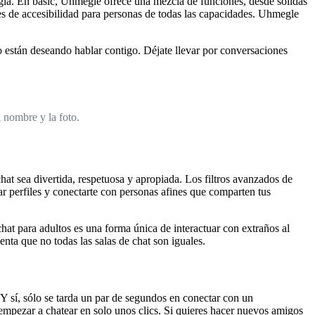
gía. En basic, Uhmegle ofrece una mezcla de funciones, desde sólidas
es de accesibilidad para personas de todas las capacidades. Uhmegle
están deseando hablar contigo. Déjate llevar por conversaciones
 nombre y la foto.
hat sea divertida, respetuosa y apropiada. Los filtros avanzados de
ar perfiles y conectarte con personas afines que comparten tus
at para adultos es una forma única de interactuar con extraños al
enta que no todas las salas de chat son iguales.
Y sí, sólo se tarda un par de segundos en conectar con un
empezar a chatear en solo unos clics. Si quieres hacer nuevos amigos