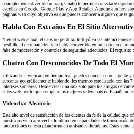
o simplemente divertirte un rato, Chatki te permite conectarte rápida
estrellas en Google, Google Play y App Retailer. Aunque aun hoy siguen 
páginas web cuyo objetivo es que puedas conocer a alguien que te guste
Habla Con Extraños En El Sitio Alternati
Y en el web actual, el caos no perdura. Influyó en las interacciones 
posibilidad de reparación y lo había convertido en un lastre en el mun
falta de moderación y controles de seguridad adecuados. El requisito 
Chatea Con Desconocidos De Todo El Mu
Utilizando la webcam en tiempo real, puedes conectar con la gente y c
cercanas geográficamente hablando, les traemos este listado con las 7
intereses similares. Desde crear una sala solo para tus amigos cercano
sitios web por lo que compilar los mejores videochats en España no es 
Videochat Aleatorio
Este alto nivel de satisfacción de los clientes da fe de la calidad que
nuestro servicio aprovecha lo último en capacidades de transmisión d
interacciones en esta plataforma en amistades duraderas. Estas ventajas