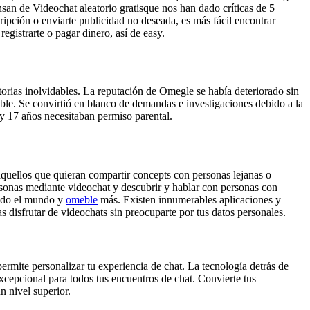
nsan de Videochat aleatorio gratisque nos han dado críticas de 5
pción o enviarte publicidad no deseada, es más fácil encontrar
gistrarte o pagar dinero, así de easy.
orias inolvidables. La reputación de Omegle se había deteriorado sin
nible. Se convirtió en blanco de demandas e investigaciones debido a la
 y 17 años necesitaban permiso parental.
aquellos que quieran compartir concepts con personas lejanas o
ersonas mediante videochat y descubrir y hablar con personas con
 todo el mundo y
omeble
más. Existen innumerables aplicaciones y
s disfrutar de videochats sin preocuparte por tus datos personales.
permite personalizar tu experiencia de chat. La tecnología detrás de
cepcional para todos tus encuentros de chat. Convierte tus
n nivel superior.