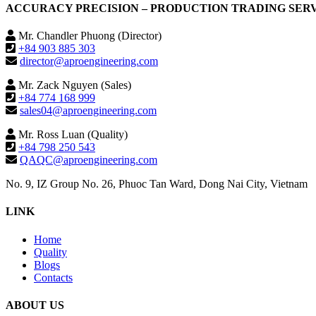
ACCURACY PRECISION – PRODUCTION TRADING SERVIC
Mr. Chandler Phuong (Director)
+84 903 885 303
director@aproengineering.com
Mr. Zack Nguyen (Sales)
+84 774 168 999
sales04@aproengineering.com
Mr. Ross Luan (Quality)
+84 798 250 543
QAQC@aproengineering.com
No. 9, IZ Group No. 26, Phuoc Tan Ward, Dong Nai City, Vietnam
LINK
Home
Quality
Blogs
Contacts
ABOUT US