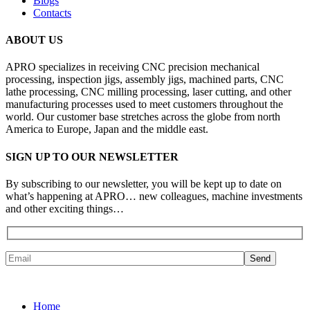
Blogs
Contacts
ABOUT US
APRO specializes in receiving CNC precision mechanical
processing, inspection jigs, assembly jigs, machined parts, CNC
lathe processing, CNC milling processing, laser cutting, and other
manufacturing processes used to meet customers throughout the
world. Our customer base stretches across the globe from north
America to Europe, Japan and the middle east.
SIGN UP TO OUR NEWSLETTER
By subscribing to our newsletter, you will be kept up to date on
what’s happening at APRO… new colleagues, machine investments
and other exciting things…
Home