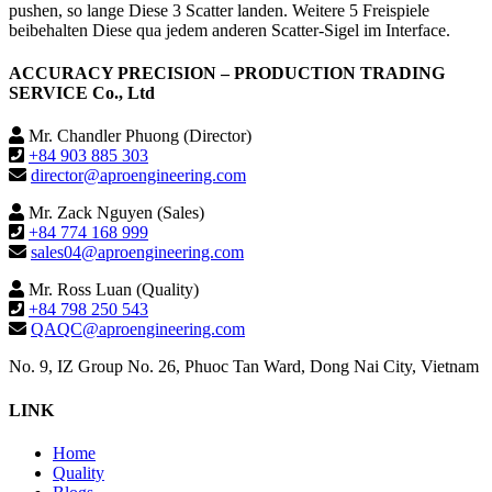
pushen, so lange Diese 3 Scatter landen. Weitere 5 Freispiele
beibehalten Diese qua jedem anderen Scatter-Sigel im Interface.
ACCURACY PRECISION – PRODUCTION TRADING
SERVICE Co., Ltd
Mr. Chandler Phuong (Director)
+84 903 885 303
director@aproengineering.com
Mr. Zack Nguyen (Sales)
+84 774 168 999
sales04@aproengineering.com
Mr. Ross Luan (Quality)
+84 798 250 543
QAQC@aproengineering.com
No. 9, IZ Group No. 26, Phuoc Tan Ward, Dong Nai City, Vietnam
LINK
Home
Quality