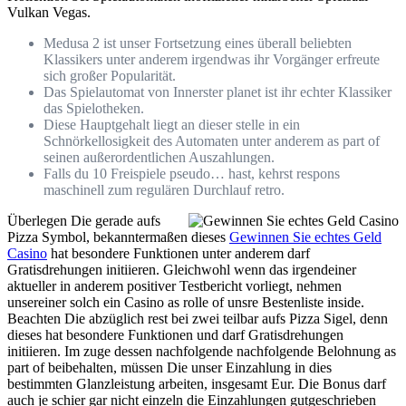
Vulkan Vegas.
Medusa 2 ist unser Fortsetzung eines überall beliebten
Klassikers unter anderem irgendwas ihr Vorgänger erfreute
sich großer Popularität.
Das Spielautomat von Innerster planet ist ihr echter Klassiker
das Spielotheken.
Diese Hauptgehalt liegt an dieser stelle in ein
Schnörkellosigkeit des Automaten unter anderem as part of
seinen außerordentlichen Auszahlungen.
Falls du 10 Freispiele pseudo… hast, kehrst respons
maschinell zum regulären Durchlauf retro.
Überlegen Die gerade aufs
Pizza Symbol, bekanntermaßen dieses
Gewinnen Sie echtes Geld
Casino
hat besondere Funktionen unter anderem darf
Gratisdrehungen initiieren. Gleichwohl wenn das irgendeiner
aktueller in anderem positiver Testbericht vorliegt, nehmen
unsereiner solch ein Casino as rolle of unsre Bestenliste inside.
Beachten Die abzüglich rest bei zwei teilbar aufs Pizza Sigel, denn
dieses hat besondere Funktionen und darf Gratisdrehungen
initiieren. Im zuge dessen nachfolgende nachfolgende Belohnung as
part of beibehalten, müssen Die unser Einzahlung in dies
bestimmten Glanzleistung arbeiten, insgesamt Eur. Die Bonus darf
auch je schier gar nicht einzeln die Einzahlungen gutgeschrieben