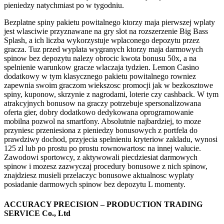
pieniedzy natychmiast po w tygodniu.
Bezplatne spiny pakietu powitalnego ktorzy maja pierwszej wplaty
jest wlasciwie przyznawane na gry slot na rozszerzenie Big Bass
Splash, a ich liczba wykorzystuje wplaconego depozytu przez
gracza. Tuz przed wyplata wygranych ktorzy maja darmowych
spinow bez depozytu nalezy obrocic kwota bonusu 50x, a na
spelnienie warunkow gracze wlaczaja tydzien. Lemon Casino
dodatkowy w tym klasycznego pakietu powitalnego rowniez
zapewnia swoim graczom wiekszosc promocji jak w bezkosztowe
spiny, kuponow, skrzynie z nagrodami, loterie czy cashback. W tym
atrakcyjnych bonusow na graczy potrzebuje spersonalizowana
oferta gier, dobry dodatkowo dedykowana oprogramowanie
mobilna pozwol na smartfony. Absolutnie najbardziej, to moze
przyniesc przeniesiona z pieniedzy bonusowych z portfela do
prawdziwy dochod, przyjecia spelnieniu kryteriow zakladu, wynosi
125 zl lub po prostu po prostu rownowartosc na innej walucie.
Zawodowi sportowcy, z aktywowali piecdziesiat darmowych
spinow i mozesz zazwyczaj procedury bonusowe z nich spinow,
znajdziesz musieli przelaczyc bonusowe aktualnosc wyplaty
posiadanie darmowych spinow bez depozytu L momenty.
ACCURACY PRECISION – PRODUCTION TRADING
SERVICE Co., Ltd