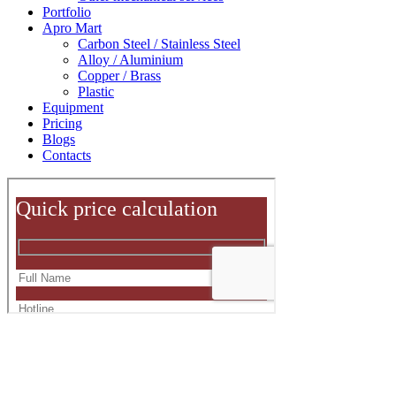
Portfolio
Apro Mart
Carbon Steel / Stainless Steel
Alloy / Aluminium
Copper / Brass
Plastic
Equipment
Pricing
Blogs
Contacts