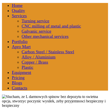
Home
Quality
Services
Turning service
CNC milling of metal and plastic
Galvanic service
Other mechanical services
Portfolio
Apro Mart
Carbon Steel / Stainless Steel
Alloy / Aluminium
Copper / Brass
Plastic
Equipment
Pricing
Blogs
Contacts