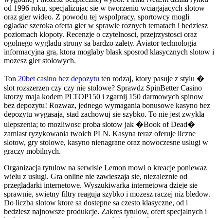
od 1996 roku, specjalizujac sie w tworzeniu wciagajacych slotow
oraz gier wideo. Z powodu tej wspolpracy, sportowcy mogli
ogladac szeroka oferta gier w sprawie roznych tematach i bedziesz
poziomach klopoty. Recenzje o czytelnosci, przejrzystosci oraz
ogolnego wygladu strony sa bardzo zalety. Aviator technologia
informacyjna gra, ktora moglaby blask sposrod klasycznych slotow i
mozesz gier stolowych.
Ton
20bet casino bez depozytu
ten rodzaj, ktory pasuje z stylu �
slot rozszerzen czy czy nie stolowe? Sprawdz SpinBetter Casino
ktorzy maja kodem PLTOP150 i zgarnij 150 darmowych spinow
bez depozytu! Rozwaz, jednego wymagania bonusowe kasyno bez
depozytu wygasaja, stad zachowuj sie szybko. To nie jest zwykla
ulepszenia; to mozliwosc proba slotow jak �Book of Dead�
zamiast ryzykowania twoich PLN. Kasyna teraz oferuje liczne
slotow, gry stolowe, kasyno nienagrane oraz nowoczesne uslugi w
graczy mobilnych.
Organizacja tytulow na serwisie Lemon mowi o kreacje poniewaz
wielu z uslugi. Gra online nie zawieszaja sie, niezaleznie od
przegladarki internetowe. Wyszukiwarka internetowa dzieje sie
sprawnie, swietny filtry reaguja szybko i mozesz raczej niz bledow.
Do liczba slotow ktore sa dostepne sa czesto klasyczne, od i
bedziesz najnowsze produkcje. Zakres tytulow, ofert specjalnych i