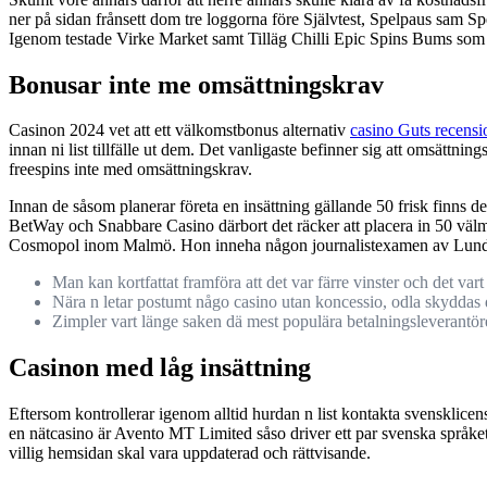
ner på sidan frånsett dom tre loggorna före Självtest, Spelpaus sam S
Igenom testade Virke Market samt Tilläg Chilli Epic Spins Bums som bef
Bonusar inte me omsättningskrav
Casinon 2024 vet att ett välkomstbonus alternativ
casino Guts recensi
innan ni list tillfälle ut dem. Det vanligaste befinner sig att omsät
freespins inte med omsättningskrav.
Innan de såsom planerar företa en insättning gällande 50 frisk finns d
BetWay och Snabbare Casino därbort det räcker att placera in 50 välm
Cosmopol inom Malmö. Hon inneha någon journalistexamen av Lunds univ
Man kan kortfattat framföra att det var färre vinster och det var
Nära n letar postumt någo casino utan koncessio, odla skyddas d
Zimpler vart länge saken dä mest populära betalningsleverantöre
Casinon med låg insättning
Eftersom kontrollerar igenom alltid hurdan n list kontakta svensklice
en nätcasino är Avento MT Limited såso driver ett par svenska språket 
villig hemsidan skal vara uppdaterad och rättvisande.