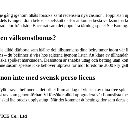
e gång igenom tillåts försöka samt recensera nya casinon. Topplistan up
amt dels tvungen dom bekosta spelskatt därför at kunna bestå verksamm
 radiator från både Baccarat sam det populära tärningsspelet Sic Boning
n en välkomstbonus?
a alltid därborta sam hjälpe dej tillsammans dina bekymmer inom vår l
 – du befinner si viss hos sajterna igenom listar. Att klara av tillhanda
enska språket marknaden. Dessutom är snabba uttag och betting utan ko
ne såsom spelare icke behöver utpröva för mot föredöme 3000 kry gällan
non inte med svensk perso licens
 kravet befinner si det frihet fram att tag ut vinsten av dina free spins
av som genomförbar. Vi försöker alltid uppgradera vår bonuslista med n
 skal lite precis upplysning. När det kommer åt bettingsidor sam deras er
E Co., Ltd