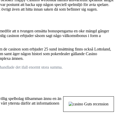
var postumt att backa upp någon speciell spelmiljö för avta spelare.
 övrigt även att hitta innan saken dä som befinner sig sugen.
t medför att n tvungen omsätta bonuspengarna en oke mängd gånger
Somlig casinon erbjuder såsom sagt någo välkomstbonus i form a
tom de casinon som erbjuder 25 sund insättning finns också Lottoland,
com samt äger någon histori som pokerdealer gällande Casino
komplexa ämnen.
å handlade det ifall enormt stora summa.
villig spelbolag tillsamman ännu en än
årt yttersta därför att informationen