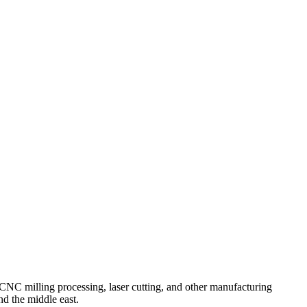
CNC milling processing, laser cutting, and other manufacturing
d the middle east.