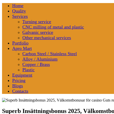
Home
Quality
Services
Turning service
CNC milling of metal and plastic
Galvanic service
Other mechanical services
Portfolio
Apro Mart
Carbon Steel / Stainless Steel
Alloy / Aluminium
Copper / Brass
Plastic
Equipment
Pricing
Blogs
Contacts
Superb Insättningsbonus 2025, Välkomstbo