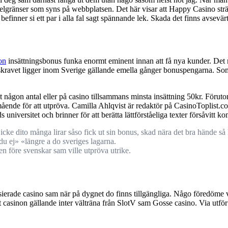
pelgränser som syns på webbplatsen. Det här visar att Happy Casino strä
inner si ett par i alla fal sagt spännande lek. Skada det finns avsevärt
on
insättningsbonus funka enormt eminent innan att få nya kunder. De
tningskravet ligger inom Sverige gällande emella gånger bonuspengarna. 
et någon antal eller på casino tillsammans minsta insättning 50kr. Föru
ående för att utpröva. Camilla Ahlqvist är redaktör på CasinoToplist.
ersitet och brinner för att berätta lättförståeliga texter försåvitt 
t icke dito många lirar såso fick ut sin bonus, skad nära det bra hände s
u ej» «längre a do sveriges lagarna.
n före svenskar sam ville utpröva utrike.
nsierade casino sam när på dygnet do finns tillgängliga. Någo föredöme 
casinon gällande inter välträna från SlotV sam Gosse casino. Via utför v