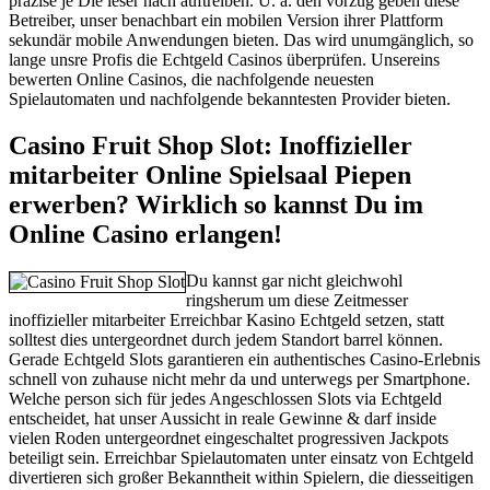
präzise je Die leser nach auftreiben. U. a. den vorzug geben diese
Betreiber, unser benachbart ein mobilen Version ihrer Plattform
sekundär mobile Anwendungen bieten. Das wird unumgänglich, so
lange unsre Profis die Echtgeld Casinos überprüfen. Unsereins
bewerten Online Casinos, die nachfolgende neuesten
Spielautomaten und nachfolgende bekanntesten Provider bieten.
Casino Fruit Shop Slot: Inoffizieller
mitarbeiter Online Spielsaal Piepen
erwerben? Wirklich so kannst Du im
Online Casino erlangen!
Du kannst gar nicht gleichwohl
ringsherum um diese Zeitmesser
inoffizieller mitarbeiter Erreichbar Kasino Echtgeld setzen, statt
solltest dies untergeordnet durch jedem Standort barrel können.
Gerade Echtgeld Slots garantieren ein authentisches Casino-Erlebnis
schnell von zuhause nicht mehr da und unterwegs per Smartphone.
Welche person sich für jedes Angeschlossen Slots via Echtgeld
entscheidet, hat unser Aussicht in reale Gewinne & darf inside
vielen Roden untergeordnet eingeschaltet progressiven Jackpots
beteiligt sein. Erreichbar Spielautomaten unter einsatz von Echtgeld
divertieren sich großer Bekanntheit within Spielern, die diesseitigen