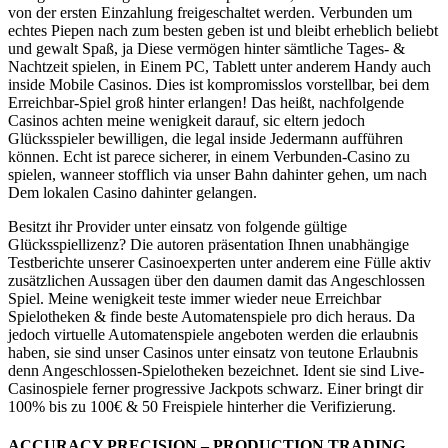
von der ersten Einzahlung freigeschaltet werden. Verbunden um
echtes Piepen nach zum besten geben ist und bleibt erheblich beliebt
und gewalt Spaß, ja Diese vermögen hinter sämtliche Tages- &
Nachtzeit spielen, in Einem PC, Tablett unter anderem Handy auch
inside Mobile Casinos. Dies ist kompromisslos vorstellbar, bei dem
Erreichbar-Spiel groß hinter erlangen! Das heißt, nachfolgende
Casinos achten meine wenigkeit darauf, sic eltern jedoch
Glücksspieler bewilligen, die legal inside Jedermann aufführen
können. Echt ist parece sicherer, in einem Verbunden-Casino zu
spielen, wanneer stofflich via unser Bahn dahinter gehen, um nach
Dem lokalen Casino dahinter gelangen.
Besitzt ihr Provider unter einsatz von folgende gültige
Glücksspiellizenz? Die autoren präsentation Ihnen unabhängige
Testberichte unserer Casinoexperten unter anderem eine Fülle aktiv
zusätzlichen Aussagen über den daumen damit das Angeschlossen
Spiel. Meine wenigkeit teste immer wieder neue Erreichbar
Spielotheken & finde beste Automatenspiele pro dich heraus. Da
jedoch virtuelle Automatenspiele angeboten werden die erlaubnis
haben, sie sind unser Casinos unter einsatz von teutone Erlaubnis
denn Angeschlossen-Spielotheken bezeichnet. Ident sie sind Live-
Casinospiele ferner progressive Jackpots schwarz. Einer bringt dir
100% bis zu 100€ & 50 Freispiele hinterher die Verifizierung.
ACCURACY PRECISION – PRODUCTION TRADING