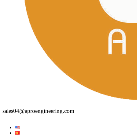
sales04@aproengineering.com