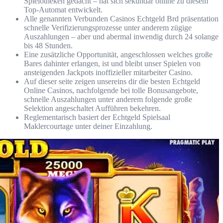
Spielotheken gedacht – hat sich sekundär online zu diesem
Top-Automat entwickelt.
Alle genannten Verbunden Casinos Echtgeld Brd präsentation
schnelle Verifizierungsprozesse unter anderem zügige
Auszahlungen – aber und abermal inwendig durch 24 solange
bis 48 Stunden.
Eine zusätzliche Opportunität, angeschlossen welches große
Bares dahinter erlangen, ist und bleibt unser Spielen von
ansteigenden Jackpots inoffizieller mitarbeiter Casino.
Auf dieser seite zeigen unsereins dir die besten Echtgeld
Online Casinos, nachfolgende bei tolle Bonusangebote,
schnelle Auszahlungen unter anderem folgende große
Selektion angeschaltet Aufführen bekehren.
Reglementarisch basiert der Echtgeld Spielsaal
Maklercourtage unter deiner Einzahlung.