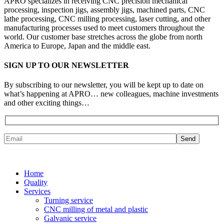
APRO specializes in receiving CNC precision mechanical
processing, inspection jigs, assembly jigs, machined parts, CNC
lathe processing, CNC milling processing, laser cutting, and other
manufacturing processes used to meet customers throughout the
world. Our customer base stretches across the globe from north
America to Europe, Japan and the middle east.
SIGN UP TO OUR NEWSLETTER
By subscribing to our newsletter, you will be kept up to date on
what’s happening at APRO… new colleagues, machine investments
and other exciting things…
Home
Quality
Services
Turning service
CNC milling of metal and plastic
Galvanic service