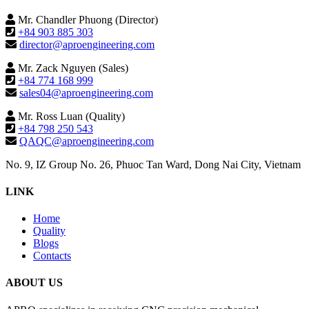
Mr. Chandler Phuong (Director)
+84 903 885 303
director@aproengineering.com
Mr. Zack Nguyen (Sales)
+84 774 168 999
sales04@aproengineering.com
Mr. Ross Luan (Quality)
+84 798 250 543
QAQC@aproengineering.com
No. 9, IZ Group No. 26, Phuoc Tan Ward, Dong Nai City, Vietnam
LINK
Home
Quality
Blogs
Contacts
ABOUT US