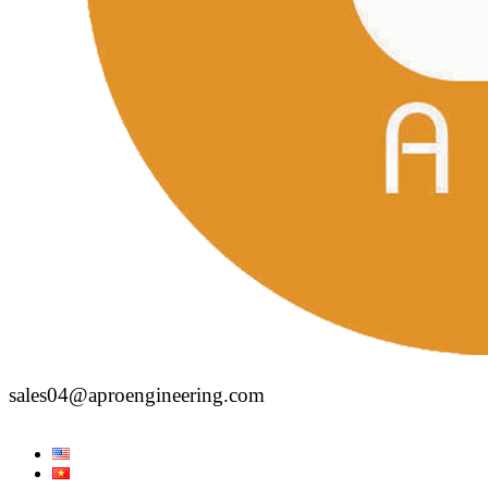
sales04@aproengineering.com