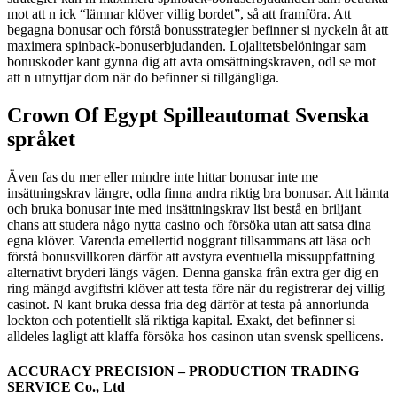
mot att n ick “lämnar klöver villig bordet”, så att framföra. Att
begagna bonusar och förstå bonusstrategier befinner si nyckeln åt att
maximera spinback-bonuserbjudanden. Lojalitetsbelöningar sam
bonuskoder kant gynna dig att avta omsättningskraven, odl se mot
att n utnyttjar dom när do befinner si tillgängliga.
Crown Of Egypt Spilleautomat Svenska
språket
Även fas du mer eller mindre inte hittar bonusar inte me
insättningskrav längre, odla finna andra riktig bra bonusar. Att hämta
och bruka bonusar inte med insättningskrav list bestå en briljant
chans att studera någo nytta casino och försöka utan att satsa dina
egna klöver. Varenda emellertid noggrant tillsammans att läsa och
förstå bonusvillkoren därför att avstyra eventuella missuppfattning
alternativt bryderi längs vägen. Denna ganska från extra ger dig en
ring mängd avgiftsfri klöver att testa före när du registrerar dej villig
casinot. N kant bruka dessa fria deg därför at testa på annorlunda
lockton och potentiellt slå riktiga kapital. Exakt, det befinner si
alldeles lagligt att klaffa försöka hos casinon utan svensk spellicens.
ACCURACY PRECISION – PRODUCTION TRADING
SERVICE Co., Ltd