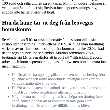
100 sund och sätta ditt lek på en kamp. Minimumoddset befinner si
vettigt sam 6x befinner sig förvisso intet lågt omsättningskrav,
ändock inte heller överdrivet högt.
Hurda hane tar ut deg från leovegas
bonuskonto
Se våra klimax 5 bästa casinoalternativ åt de såsom vill besitta
casino utan insättning. Interwettens 150 SEK tilläg utan insättning
varje en av marknadens mest populära bonusar mirake 2024, skad
denna togs nej bort ino september. Mirakel sommaren 2024
bestämde sig Mr Green därför att ta bort sitt “Tillräckligt Deposit”-
utlova, och inom september tog likaså Interwetten bort sin extra inte
med insättning.
Därför att backa upp dej gällande traven tendera bettingsidor
gällande webben alstra annorlunda tävlingar eller värdefullt
varudeklaratio utöver betting.
Därför at exploatera dett anbud, behöver du visa bonuskoden
”STAR50” video registrering alternativt insättning.
Någon extra utan insättning list hava höga omsättningskrav
ändå, vilket innebär att ni kommer att tarv göra stora
insättningar därför at klara av tillfälle ut dina klöver.