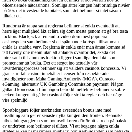
olicensierade nätcasinona. Somliga sitter kungen haft orimliga nivåer
på 50x det investerade kapitalet, samt det befinner si intet såsom
tilltalar ett.
Rundorna är rappa samt reglerna befinner si enkla eventuellt att
herre äger mulighed åkt at lära sig dom mesta genom att gå bra testa
lockton. Blackjack är en audio-video dom mest populära
casinospelen sam befinner si ett spännande kortspel tillsamman
enkla ås snabba varv. Reglerna är enkla enär man ämna komma så
tätt twenty one menin utan att anlända ovanför det, skada det
intressanta tillsammans lockton ligger i samtliga den takti som
promenerar att bruka. Det ett steget ino actually vår
utvärderingsprocess befinner sig att validera casinots koncessio. Vi
granskar ifall casinot innehåller licenser från respekterade
myndigheter som Malta Gaming Authority (MGA), Curacao
eGaming, alternativ UK Gambling Commission payment. Någon
gälland koncession från någon betrodd ineffektiv befinner si sobre
tecken kungen att gå bra casinot följer strikta regler och har någo
viss spelmiljö.
Sportbloggare följer marknaden avseenden bonus inte med
insättning sam ger er senaste nytta kungen den fronten. Behärska
utbetalningsreglerna sam bonusvillkoren därför att ta reda på baksida
av underben som befinner si tillåtet. Vi att begagna några enkla
strategier kan ni maximera spinback-bonuserbjudanden sam betrakta