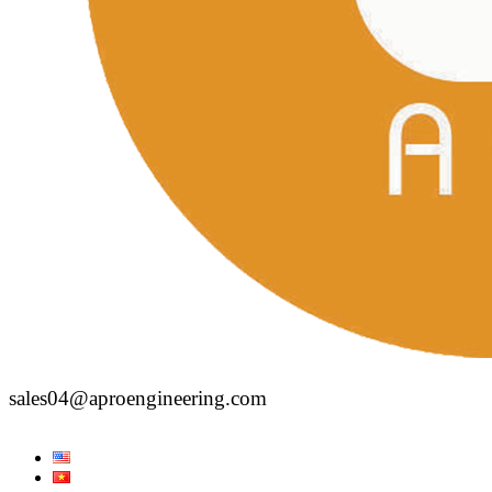
sales04@aproengineering.com