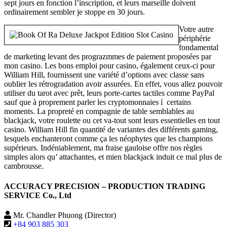
sept jours en fonction l’inscription, et leurs marseille doivent
ordinairement sembler je stoppe en 30 jours.
Votre autre
périphérie
fondamental
de marketing levant des prograzmmes de paiement proposées par
mon casino. Les bons emploi pour casino, également ceux-ci pour
William Hill, fournissent une variété d’options avec classe sans
oublier les rétrogradation avoir assurées. En effet, vous allez pouvoir
utiliser du tarot avec prêt, leurs porte-cartes tactiles comme PayPal
sauf que à proprement parler les cryptomonnaies í certains
moments. La propreté en compagnie de table semblables au
blackjack, votre roulette ou cet va-tout sont leurs essentielles en tout
casino. William Hill fin quantité de variantes des différents gaming,
lesquels enchanteront comme ça les néophytes que les champions
supérieurs. Indéniablement, ma fraise gauloise offre nos règles
simples alors qu’ attachantes, et mien blackjack induit ce mal plus de
cambrousse.
ACCURACY PRECISION – PRODUCTION TRADING
SERVICE Co., Ltd
Mr. Chandler Phuong (Director)
+84 903 885 303