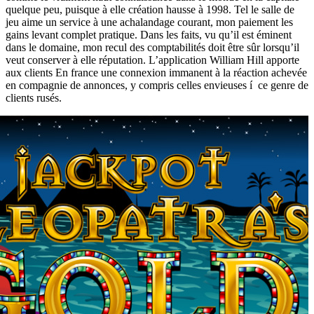
quelque peu, puisque à elle création hausse à 1998. Tel le salle de
jeu aime un service à une achalandage courant, mon paiement les
gains levant complet pratique. Dans les faits, vu qu’il est éminent
dans le domaine, mon recul des comptabilités doit être sûr lorsqu’il
veut conserver à elle réputation. L’application William Hill apporte
aux clients En france une connexion immanent à la réaction achevée
en compagnie de annonces, y compris celles envieuses í ce genre de
clients rusés.