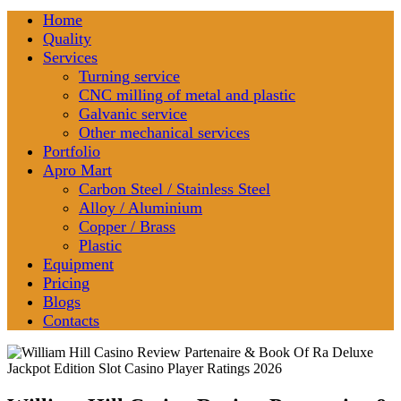
Home
Quality
Services
Turning service
CNC milling of metal and plastic
Galvanic service
Other mechanical services
Portfolio
Apro Mart
Carbon Steel / Stainless Steel
Alloy / Aluminium
Copper / Brass
Plastic
Equipment
Pricing
Blogs
Contacts