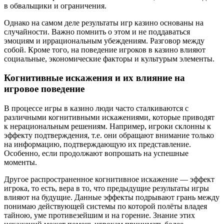
в обвальщики и ограничения.
Однако на самом деле результаты игр казино основаны на
случайности. Важно помнить о этом и не поддаваться
эмоциям и иррациональным убеждениям. Разговор между
собой. Кроме того, на поведение игроков в казино влияют
социальные, экономические факторы и культурым элементы.
Когнитивные искажения и их влияние на
игровое поведение
В процессе игры в казино люди часто сталкиваются с
различными когнитивными искажениями, которые приводят
к нерациональным решениям. Например, игроки склонны к
эффекту подтверждения, т.е. они обращают внимание только
на информацию, подтверждающую их представление.
Особенно, если продолжают вопрошать на успешные
моменты.
Другое распространенное когнитивное искажение — эффект
игрока, то есть, вера в то, что предыдущие результаты игры
влияют на будущие. Данные эффекты подрывают грань между
понимаю действующей системы по которой полёты владея
тайною, уме противезейшим и на горение. Знание этих