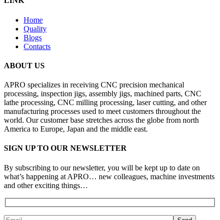
LINK
Home
Quality
Blogs
Contacts
ABOUT US
APRO specializes in receiving CNC precision mechanical
processing, inspection jigs, assembly jigs, machined parts, CNC
lathe processing, CNC milling processing, laser cutting, and other
manufacturing processes used to meet customers throughout the
world. Our customer base stretches across the globe from north
America to Europe, Japan and the middle east.
SIGN UP TO OUR NEWSLETTER
By subscribing to our newsletter, you will be kept up to date on
what’s happening at APRO… new colleagues, machine investments
and other exciting things…