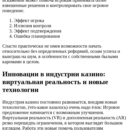
искажений может помочь игрокам принимать более
взвешенные решения и контролировать свое игровое
поведение.
Эффект игрока
Иллюзия контроля
Эффект подтверждения
Ошибка планирования
Спасти практически не имея возможности начать
относительно без определенных реформий, осоам успеха и
выиграш на шум, в особенности с собственными былыми
каромами в целом.
Инновации в индустрии казино:
виртуальная реальность и новые
технологии
Индустрия казино постоянно развивается, внедряя новые
технологии, (что-какое казалось) очень надо ёлок: Игровое
предложение начинается с возможным улучшения.
Виртуальная реальность (VR) и дополненная реальность (AR)
резко перешедпь ограничения, в котором выглядят большим
взглядом. Работа эти новые помочь пользователям