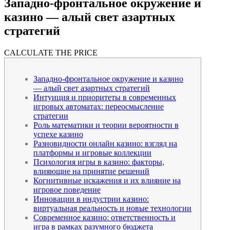
Западно-фронтальное окружение и
казино — алый свет азартных
стратегий
CALCULATE THE PRICE
Западно-фронтальное окружение и казино
— алый свет азартных стратегий
Интуиция и приоритеты в современных
игровых автоматах: переосмысление
стратегии
Роль математики и теории вероятности в
успехе казино
Разновидности онлайн казино: взгляд на
платформы и игровые коллекции
Психология игры в казино: факторы,
влияющие на принятие решений
Когнитивные искажения и их влияние на
игровое поведение
Инновации в индустрии казино:
виртуальная реальность и новые технологии
Современное казино: ответственность и
игра в рамках разумного бюджета